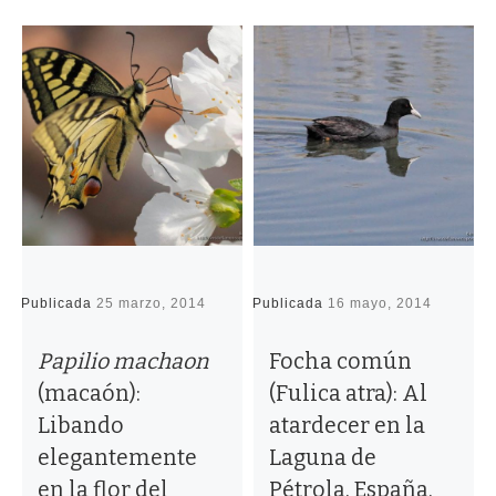
Publicada
25 marzo, 2014
Publicada
16 mayo, 2014
P
Papilio machaon
Focha común
(macaón):
(Fulica atra): Al
Libando
atardecer en la
elegantemente
Laguna de
en la flor del
Pétrola. España.