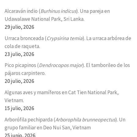
Alcaraván indio (
Burhinus indicus
). Una pareja en
Udawalawe National Park, Sri Lanka.
29 julio, 2026
Urraca bronceada (
Crypsirina temia
). La urraca arbórea de
cola de raqueta.
23 julio, 2026
Pico picapinos (
Dendrocopos major
). El tamborileo de los
pájaros carpintero.
20 julio, 2026
Algunas aves y mamíferos en Cat Tien National Park,
Vietnam.
15 julio, 2026
Arborófila pechiparda (
Arborophila brunneopectus
). Un
grupo familiar en Deo Nui San, Vietnam
25 junio, 2026