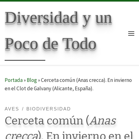
Skip to content
Diversidad y un
Poco de Todo
Me
Portada
»
Blog
»
Cerceta común (Anas crecca). En invierno
en el Clot de Galvany (Alicante, España).
AVES
BIODIVERSIDAD
Cerceta común (
Anas
crecca
). En invierno en el