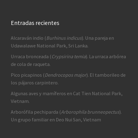
Entradas recientes
Alcaraván indio (
Burhinus indicus
). Una pareja en
Udawalawe National Park, Sri Lanka.
Urraca bronceada (
Crypsirina temia
). La urraca arbórea
de cola de raqueta.
Pico picapinos (
Dendrocopos major
). El tamborileo de
los pájaros carpintero.
Algunas aves y mamíferos en Cat Tien National Park,
Vietnam.
Arborófila pechiparda (
Arborophila brunneopectus
).
Un grupo familiar en Deo Nui San, Vietnam