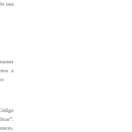
ólo una
runner
amos a
o:
Código
licar”.
tonces,