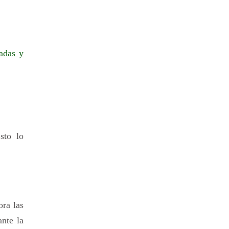
vadas y
sto lo
ora las
nte la