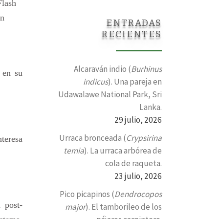
Flash
an
ENTRADAS
RECIENTES
Alcaraván indio (
Burhinus
 en su
indicus
). Una pareja en
Udawalawe National Park, Sri
Lanka.
29 julio, 2026
Urraca bronceada (
Crypsirina
nteresa
temia
). La urraca arbórea de
cola de raqueta.
23 julio, 2026
Pico picapinos (
Dendrocopos
 post-
major
). El tamborileo de los