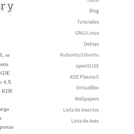
r y
Blog
Tutoriales
GNU/Linux
Debian
Kubuntu/Ubuntu
S, se
asta
openSUSE
a KDE
KDE Plasma 5
ie 4.X
VirtualBox
 y KDE
Wallpapers
arga
Lista de insectos
a
Lista de Aves
aportan