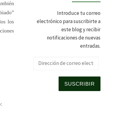
ambién
mbiado”
Introduce tu correo
electrónico para suscribirte a
os los
este blog y recibir
aciones
notificaciones de nuevas
entradas.
Dirección de 
SUSCRIBIR
: