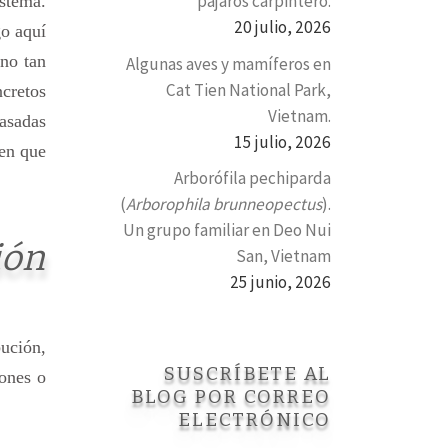
pájaros carpintero.
stema.
20 julio, 2026
go aquí
 no tan
Algunas aves y mamíferos en
Cat Tien National Park,
ncretos
Vietnam.
basadas
15 julio, 2026
ien que
Arborófila pechiparda
(
Arborophila brunneopectus
).
Un grupo familiar en Deo Nui
ión
San, Vietnam
25 junio, 2026
ución,
SUSCRÍBETE AL
iones o
BLOG POR CORREO
ELECTRÓNICO