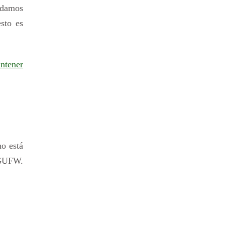
uedamos
sto es
ntener
no está
 GUFW.