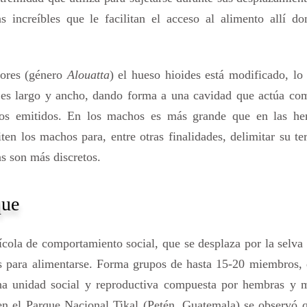
s increíbles que le facilitan el acceso al alimento allí d
dores (género
Alouatta
) el hueso hioides está modificado, lo
o es largo y ancho, dando forma a una cavidad que actúa co
idos emitidos. En los machos es más grande que en las he
en los machos para, entre otras finalidades, delimitar su ter
s son más discretos.
que
cola de comportamiento social, que se desplaza por la selva
s para alimentarse. Forma grupos de hasta 15-20 miembros, 
na unidad social y reproductiva compuesta por hembras y 
 en el Parque Nacional Tikal (Petén, Guatemala) se observó 