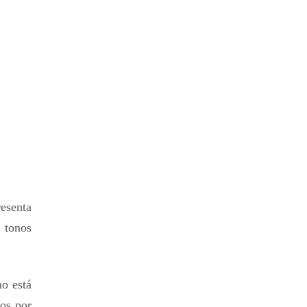
esenta
 tonos
no está
tos por