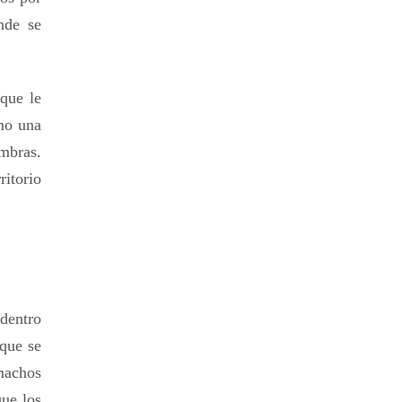
onde se
 que le
mo una
mbras.
ritorio
 dentro
que se
machos
que los