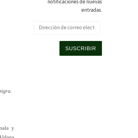
notificaciones de nuevas
entradas.
Dirección de 
SUSCRIBIR
pigra
.
mala y
Aldana