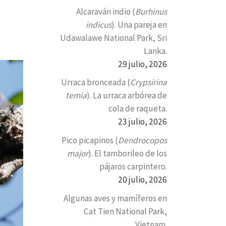
Alcaraván indio (
Burhinus
indicus
). Una pareja en
Udawalawe National Park, Sri
Lanka.
29 julio, 2026
Urraca bronceada (
Crypsirina
temia
). La urraca arbórea de
cola de raqueta.
23 julio, 2026
Pico picapinos (
Dendrocopos
major
). El tamborileo de los
pájaros carpintero.
20 julio, 2026
Algunas aves y mamíferos en
Cat Tien National Park,
Vietnam.