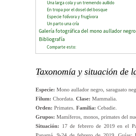
Una larga cola y un tremendo aullido
En tropa por el dosel del bosque
Especie folívora y frugívora
Un parto una cría
Galería fotográfica del mono aullador negro
Bibliografía
Comparte esto:
Taxonomía y situación de la
Especie:
Mono aullador negro, saraguato neg
Filum:
Chordata.
Clase:
Mammalia.
Orden:
Primates.
Familia:
Cebadie.
Grupos:
Mamíferos, monos, primates del n
Situación:
17 de febrero de 2019 en el Pa
Panamá, 9-24 de febrero de 2019. Guías: 