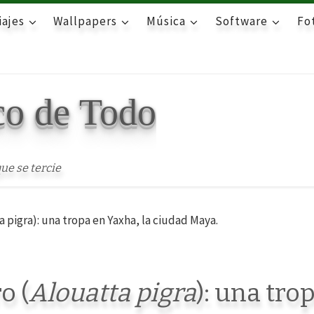
iajes
Wallpapers
Música
Software
Fot
co de Todo
ue se tercie
 pigra): una tropa en Yaxha, la ciudad Maya.
o (
Alouatta pigra
): una tro