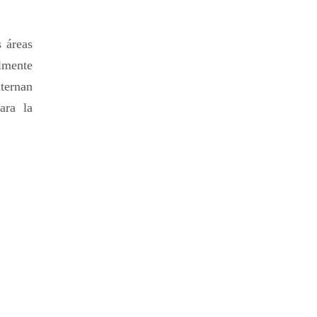
s áreas
almente
ternan
ara la