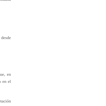
y desde
ue, en
 en el
etación