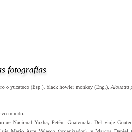
s fotografías
ro o yucateco (Esp.), black howler monkey (Eng.),
Alouatta 
uevo mundo.
rque Nacional Yaxha, Petén, Guatemala. Del viaje Guate
Luís Mario Arce Velasco (organizador), y Marcos Daniel 