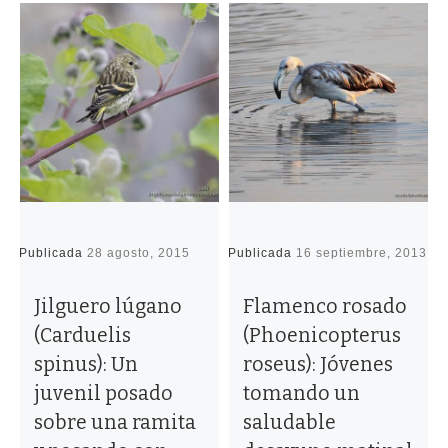
Publicada
28 agosto, 2015
Publicada
16 septiembre, 2013
P
Jilguero lúgano
Flamenco rosado
(Carduelis
(Phoenicopterus
spinus): Un
roseus): Jóvenes
juvenil posado
tomando un
sobre una ramita
saludable