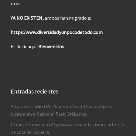
m.es
YA NO EXISTEN,
ambos han migrado a:
https:/www.diversidadyunpocodetodo.com
Es decir aquí.
Bienvenidos
Entradas recientes
Alcaraván indio (
Burhinus indicus
). Una pareja en
Udawalawe National Park, Sri Lanka.
Urraca bronceada (
Crypsirina temia
). La urraca arbórea
de cola de raqueta.