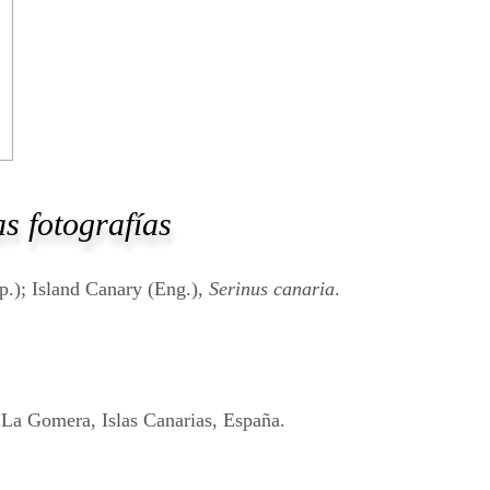
o
s fotografías
sp.); Island Canary (Eng.),
Serinus canaria
.
 La Gomera, Islas Canarias, España.