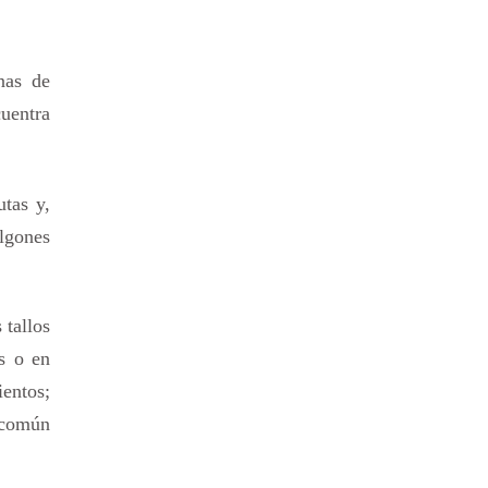
nas de
cuentra
tas y,
lgones
 tallos
as o en
entos;
o común