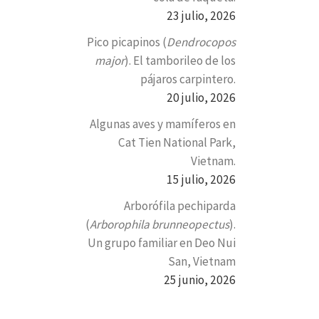
23 julio, 2026
Pico picapinos (
Dendrocopos
major
). El tamborileo de los
pájaros carpintero.
20 julio, 2026
Algunas aves y mamíferos en
Cat Tien National Park,
Vietnam.
15 julio, 2026
Arborófila pechiparda
(
Arborophila brunneopectus
).
Un grupo familiar en Deo Nui
San, Vietnam
25 junio, 2026