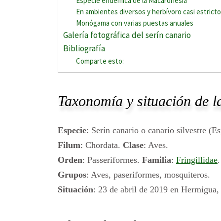
Especie endémica de la Macaronesia
En ambientes diversos y herbívoro casi estrict
Monógama con varias puestas anuales
Galería fotográfica del serín canario
Bibliografía
Comparte esto:
Taxonomía y situación de la
Especie
: Serín canario o canario silvestre (E
Filum
: Chordata.
Clase
: Aves.
Orden
: Passeriformes.
Familia
:
Fringillidae
.
Grupos
: Aves, paseriformes, mosquiteros.
Situación
: 23 de abril de 2019 en Hermigua,