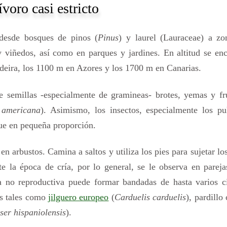
voro casi estricto
desde bosques de pinos (
Pinus
) y laurel (Lauraceae) a zo
y viñedos, así como en parques y jardines. En altitud se en
deira, los 1100 m en Azores y los 1700 m en Canarias.
e semillas -especialmente de gramineas- brotes, yemas y fru
 americana
). Asimismo, los insectos, especialmente los pu
que en pequeña proporción.
n arbustos. Camina a saltos y utiliza los pies para sujetar los
te la época de cría, por lo general, se le observa en parej
 no reproductiva puede formar bandadas de hasta varios ci
es tales como
jilguero europeo
(
Carduelis carduelis
), pardill
ser hispaniolensis
).