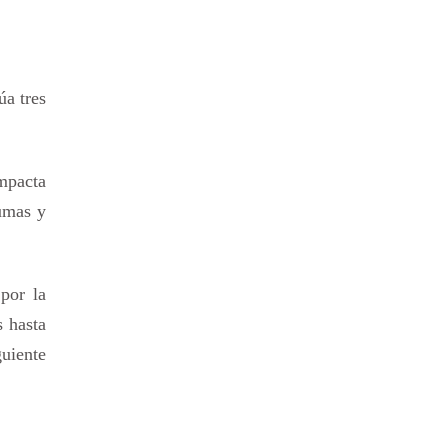
úa tres
ompacta
lumas y
por la
s hasta
guiente