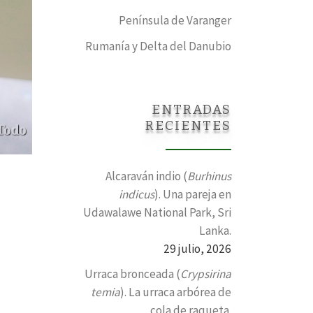
Península de Varanger
Rumanía y Delta del Danubio
ENTRADAS
RECIENTES
Alcaraván indio (
Burhinus
indicus
). Una pareja en
Udawalawe National Park, Sri
Lanka.
29 julio, 2026
Urraca bronceada (
Crypsirina
temia
). La urraca arbórea de
cola de raqueta.