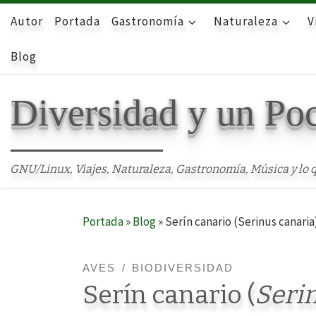
Autor
Skip to content
Portada
Gastronomía
Naturaleza
V
Blog
Diversidad y un Po
GNU/Linux, Viajes, Naturaleza, Gastronomía, Música y lo q
Portada
»
Blog
»
Serín canario (Serinus canaria
AVES
BIODIVERSIDAD
Serín canario (
Seri