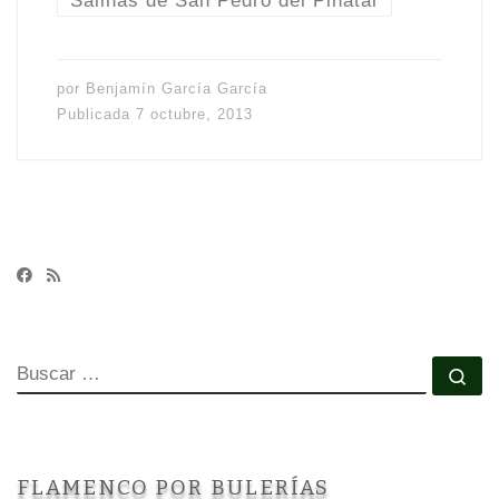
por
Benjamín García García
Publicada
7 octubre, 2013
BUSCAR
Bu
FLAMENCO POR BULERÍAS