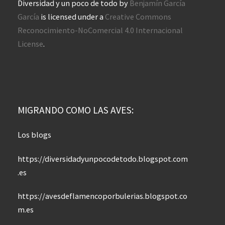
Diversidad y un poco de todo
by
Benjamín García
García
is licensed under a
Creative Commons
Reconocimiento-NoComercial 4.0 Internacional
License
.
MIGRANDO COMO LAS AVES:
Los blogs
https://diversidadyunpocodetodo.blogspot.com
.es
https://avesdeflamencoporbulerias.blogspot.co
m.es