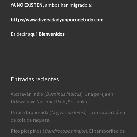
YA NO EXISTEN,
ambos han migrado a:
https:/www.diversidadyunpocodetodo.com
Es decir aquí.
Bienvenidos
Entradas recientes
Alcaraván indio (
Burhinus indicus
). Una pareja en
Udawalawe National Park, Sri Lanka.
Urraca bronceada (
Crypsirina temia
). La urraca arbórea
de cola de raqueta.
Pico picapinos (
Dendrocopos major
). El tamborileo de