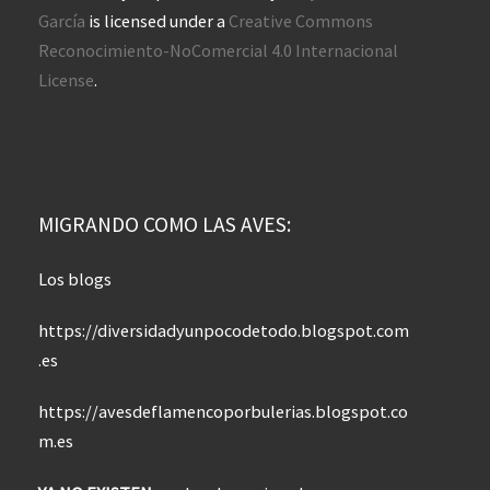
García
is licensed under a
Creative Commons
Reconocimiento-NoComercial 4.0 Internacional
License
.
MIGRANDO COMO LAS AVES:
Los blogs
https://diversidadyunpocodetodo.blogspot.com
.es
https://avesdeflamencoporbulerias.blogspot.co
m.es