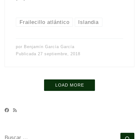
Frailecillo atlántico
Islandia
por
Benjamín García García
Publicada
27 septiembre, 2018
LOAD MORE
BUSCAR
Bu