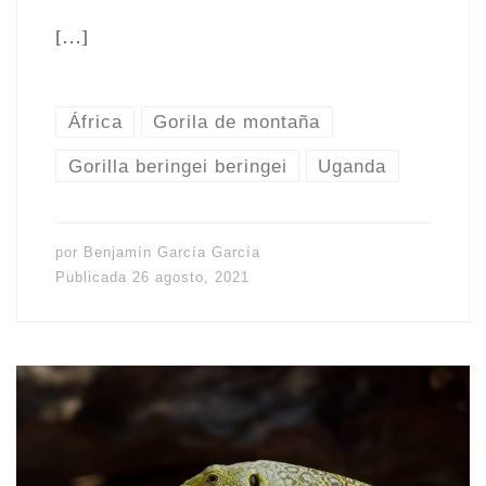
[…]
África
Gorila de montaña
Gorilla beringei beringei
Uganda
por
Benjamín García García
Publicada
26 agosto, 2021