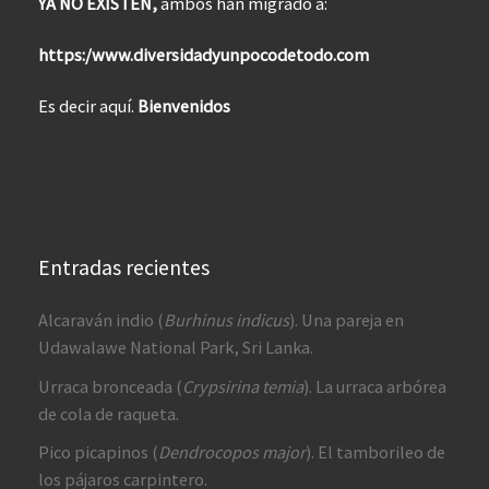
YA NO EXISTEN,
ambos han migrado a:
https:/www.diversidadyunpocodetodo.com
Es decir aquí.
Bienvenidos
Entradas recientes
Alcaraván indio (
Burhinus indicus
). Una pareja en
Udawalawe National Park, Sri Lanka.
Urraca bronceada (
Crypsirina temia
). La urraca arbórea
de cola de raqueta.
Pico picapinos (
Dendrocopos major
). El tamborileo de
los pájaros carpintero.