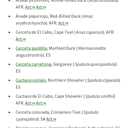
Ánade picolimón, Yellow-billed Duck (
Anas undulata
).
AFR.
Art⇒
Art⇒
Ánade piquirrojo, Red-Billed Duck (
Anas
erythrorhyncha
). AFR.
Art⇒
Cerceta de El Cabo, Cape Teal (
Anas capensis
). AFR.
Art⇒
Cerceta pardilla
, Marbled Duck (
Marmaronetta
angustirostris
). ES
Cerceta carretona
, Garganey (
Spatula querquedula
).
ES
Cuchara común
, Northern Shoveler (
Spatula clypeata
).
ES
Cuchara de El Cabo, Cape Shoveler (
Spatula smithii
).
AFR.
Art⇒
Art⇒
Cerceta colorada, Cinnamon Teal (
Spatula
cyanoptera
). SA
Art⇒