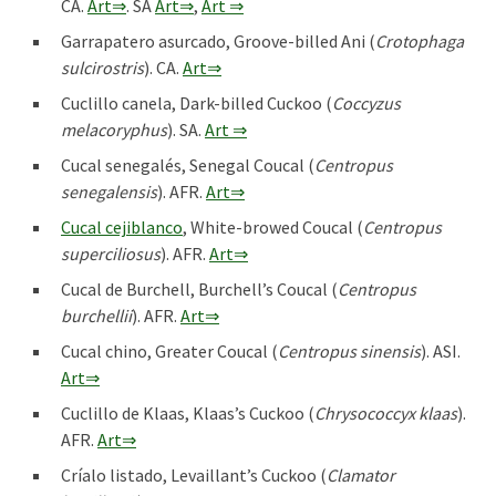
CA.
Art⇒
. SA
Art⇒
,
Art ⇒
Garrapatero asurcado, Groove-billed Ani (
Crotophaga
sulcirostris
). CA.
Art⇒
Cuclillo canela, Dark-billed Cuckoo (
Coccyzus
melacoryphus
). SA.
Art ⇒
Cucal senegalés, Senegal Coucal (
Centropus
senegalensis
). AFR.
Art⇒
Cucal cejiblanco
, White-browed Coucal (
Centropus
superciliosus
). AFR.
Art⇒
Cucal de Burchell, Burchell’s Coucal (
Centropus
burchellii
). AFR.
Art⇒
Cucal chino, Greater Coucal (
Centropus sinensis
). ASI.
Art⇒
Cuclillo de Klaas, Klaas’s Cuckoo (
Chrysococcyx klaas
).
AFR.
Art⇒
Críalo listado, Levaillant’s Cuckoo (
Clamator