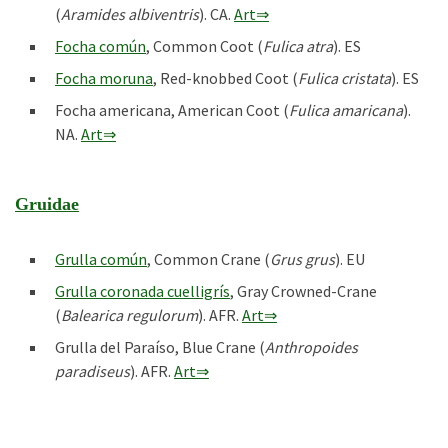
(
Aramides albiventris
). CA.
Art⇒
Focha común
, Common Coot (
Fulica atra
). ES
Focha moruna
, Red-knobbed Coot (
Fulica cristata
). ES
Focha americana, American Coot (
Fulica amaricana
).
NA.
Art⇒
Gruidae
Grulla común
, Common Crane (
Grus grus
). EU
Grulla coronada cuelligrís
, Gray Crowned-Crane
(
Balearica regulorum
). AFR.
Art⇒
Grulla del Paraíso, Blue Crane (
Anthropoides
paradiseus
). AFR.
Art⇒