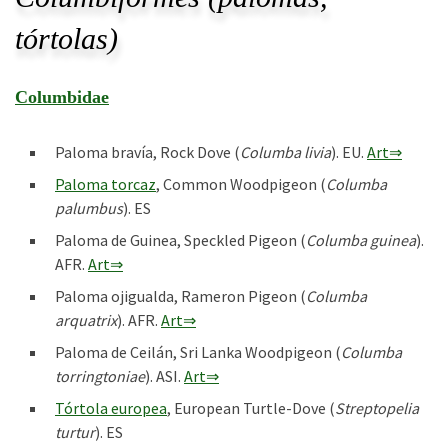
tórtolas)
Columbidae
Paloma bravía, Rock Dove (
Columba livia
). EU.
Art⇒
Paloma torcaz
, Common Woodpigeon (
Columba
palumbus
). ES
Paloma de Guinea, Speckled Pigeon (
Columba guinea
).
AFR.
Art⇒
Paloma ojigualda, Rameron Pigeon (
Columba
arquatrix
). AFR.
Art⇒
Paloma de Ceilán, Sri Lanka Woodpigeon (
Columba
torringtoniae
). ASI.
Art⇒
Tórtola europea
, European Turtle-Dove (
Streptopelia
turtur
). ES