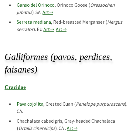
Ganso del Orinoco
, Orinoco Goose (
Oressochen
jubatus
). SA.
Art⇒
Serreta mediana
, Red-breasted Merganser (
Mergus
serrator
). EU
Art⇒
Art⇒
Galliformes (pavos, perdices,
faisanes)
Cracidae
Pava cojolita
, Crested Guan (
Penelope purpurascens
).
CA.
Chachalaca cabecigrís, Gray-headed Chachalaca
(
Ortalis cinereicips
). CA .
Art⇒