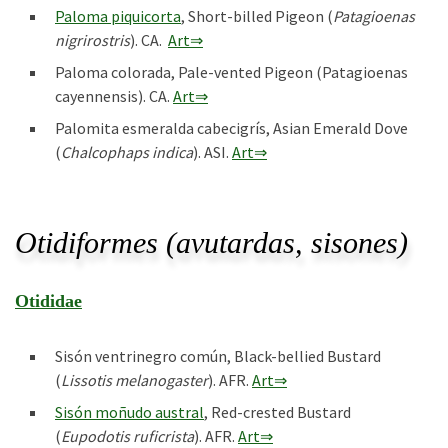
Paloma piquicorta
, Short-billed Pigeon (
Patagioenas
nigrirostris
). CA.
Art⇒
Paloma colorada, Pale-vented Pigeon (Patagioenas
cayennensis). CA.
Art⇒
Palomita esmeralda cabecigrís, Asian Emerald Dove
(
Chalcophaps indica
). ASI.
Art⇒
Otidiformes (avutardas, sisones)
Otididae
Sisón ventrinegro común, Black-bellied Bustard
(
Lissotis melanogaster
). AFR.
Art⇒
Sisón moñudo austral
, Red-crested Bustard
(
Eupodotis ruficrista
). AFR.
Art⇒