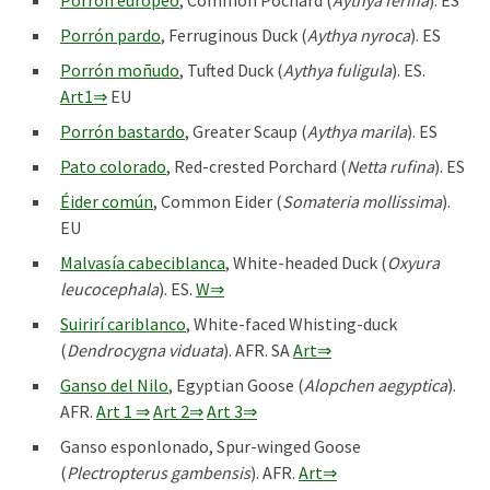
Porrón europeo
, Common Pochard (
Aythya ferina
). ES
Porrón pardo
, Ferruginous Duck (
Aythya nyroca
). ES
Porrón moñudo
, Tufted Duck (
Aythya fuligula
). ES.
Art1⇒
EU
Porrón bastardo
, Greater Scaup (
Aythya marila
). ES
Pato colorado
, Red-crested Porchard (
Netta rufina
). ES
Éider común
, Common Eider (
Somateria mollissima
).
EU
Malvasía cabeciblanca
, White-headed Duck (
Oxyura
leucocephala
). ES.
W⇒
Suirirí cariblanco
, White-faced Whisting-duck
(
Dendrocygna viduata
). AFR. SA
Art⇒
Ganso del Nilo
, Egyptian Goose (
Alopchen aegyptica
).
AFR.
Art 1 ⇒
Art 2⇒
Art 3⇒
Ganso esponlonado, Spur-winged Goose
(
Plectropterus gambensis
). AFR.
Art⇒