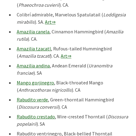
(
Phaeochroa cuvierii
). CA.
Colibrí admirable, Marvelous Spatulatail (
Loddigesia
mirabilis
). SA.
Art⇒
Amazilia canela
, Cinnamon Hammingbird (
Amazilia
rutila
). CA.
Amazilia tzacatl
, Rufous-tailed Hummingbird
(
Amazilia tzacatl
). CA.
Art⇒
Amazilia andina
, Andean Emerald (
Uranomitra
franciae
). SA
Mango gorjinegro
, Black-throated Mango
(
Anthracothorax nigricollis
). CA
Rabudito verde
, Green-thorntail Hammingbird
(
Discosura conversii
). CA
Rabudito crestado
, Wire-crested Thorntail (
Discosura
popelairii
). SA
Rabudito ventrinegro, Black-bellied Thorntail