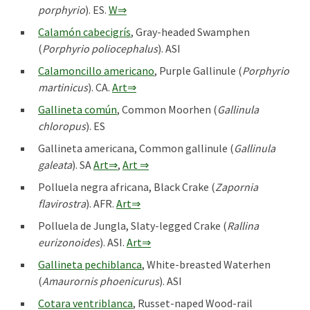
porphyrio
). ES.
W⇒
Calamón cabecigrís
, Gray-headed Swamphen
(
Porphyrio poliocephalus
). ASI
Calamoncillo americano
, Purple Gallinule (
Porphyrio
martinicus
). CA.
Art⇒
Gallineta común
, Common Moorhen (
Gallinula
chloropus
). ES
Gallineta americana, Common gallinule (
Gallinula
galeata
). SA
Art⇒
,
Art ⇒
Polluela negra africana, Black Crake (
Zapornia
flavirostra
). AFR.
Art⇒
Polluela de Jungla, Slaty-legged Crake (
Rallina
eurizonoides
). ASI.
Art⇒
Gallineta pechiblanca
, White-breasted Waterhen
(
Amaurornis phoenicurus
). ASI
Cotara ventriblanca
, Russet-naped Wood-rail