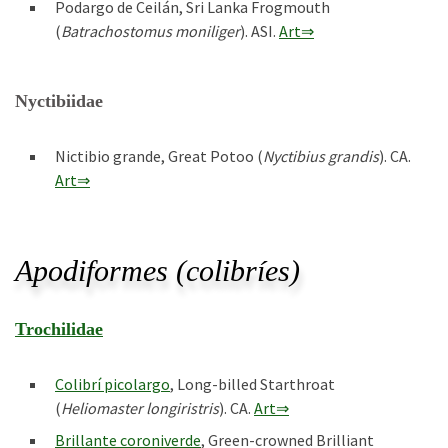
Podargo de Ceilán, Sri Lanka Frogmouth
(
Batrachostomus moniliger
). ASI.
Art⇒
Nyctibiidae
Nictibio grande, Great Potoo (
Nyctibius grandis
). CA.
Art⇒
Apodiformes (colibríes)
Trochilidae
Colibrí picolargo
, Long-billed Starthroat
(
Heliomaster longiristris
). CA.
Art⇒
Brillante coroniverde
, Green-crowned Brilliant