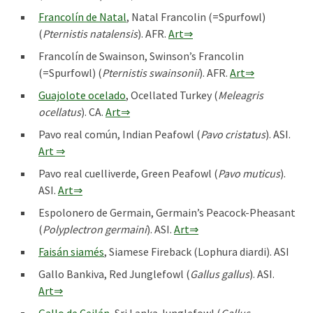
Francolín de Natal
, Natal Francolin (=Spurfowl)
(
Pternistis natalensis
). AFR.
Art⇒
Francolín de Swainson, Swinson’s Francolin
(=Spurfowl) (
Pternistis swainsonii
). AFR.
Art⇒
Guajolote ocelado
, Ocellated Turkey (
Meleagris
ocellatus
). CA.
Art⇒
Pavo real común, Indian Peafowl (
Pavo cristatus
). ASI.
Art ⇒
Pavo real cuelliverde, Green Peafowl (
Pavo muticus
).
ASI.
Art⇒
Espolonero de Germain, Germain’s Peacock-Pheasant
(
Polyplectron germaini
). ASI.
Art⇒
Faisán siamés
, Siamese Fireback (Lophura diardi). ASI
Gallo Bankiva, Red Junglefowl (
Gallus gallus
). ASI.
Art⇒
Gallo de Ceilán
, Sri Lanka Junglefowl (
Gallus