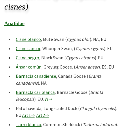
cisnes)
Anatidae
Cisne blanco
, Mute Swan (
Cygnus olor
). NA, EU
Cisne cantor
, Whooper Swan, (
Cygnus cygnus
). EU
Cisne negro
, Black Swan (
Cygnus atratus
). EU
Ánsar común
, Greylag Goose. (
Anser anser
). ES, EU
Barnacla canadiense
, Canada Goose (
Branta
canadensis
). NA
Barnacla cariblanca
, Barnacle Goose (
Branta
leucopsis
). EU.
W⇒
Pato havelda, Long-tailed Duck (
Clangula hyemalis
).
EU
Art1⇒
Art2⇒
Tarro blanco
, Common Shelduck (
Tadorna tadorna
).