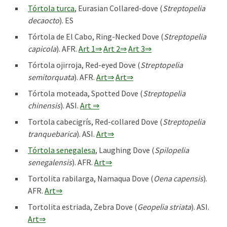
Tórtola turca
, Eurasian Collared-dove (
Streptopelia
decaocto
). ES
Tórtola de El Cabo, Ring-Necked Dove (
Streptopelia
capicola
). AFR.
Art 1⇒
Art 2⇒
Art 3⇒
Tórtola ojirroja, Red-eyed Dove (
Streptopelia
semitorquata
). AFR.
Art⇒
Art⇒
Tórtola moteada, Spotted Dove (
Streptopelia
chinensis
). ASI.
Art ⇒
Tortola cabecigrís, Red-collared Dove (
Streptopelia
tranquebarica
). ASI.
Art⇒
Tórtola senegalesa
, Laughing Dove (
Spilopelia
senegalensis
). AFR.
Art⇒
Tortolita rabilarga, Namaqua Dove (
Oena capensis
).
AFR.
Art⇒
Tortolita estriada, Zebra Dove (
Geopelia striata
). ASI.
Art⇒