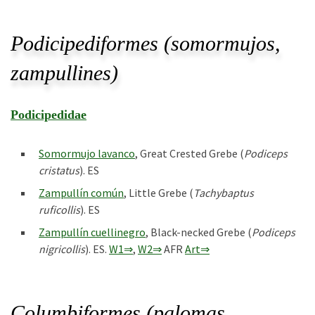
Podicipediformes (somormujos,
zampullines)
Podicipedidae
Somormujo lavanco
, Great Crested Grebe (
Podiceps
cristatus
). ES
Zampullín común
, Little Grebe (
Tachybaptus
ruficollis
). ES
Zampullín cuellinegro
, Black-necked Grebe (
Podiceps
nigricollis
). ES.
W1⇒
,
W2⇒
AFR
Art⇒
Columbiformes (palomas,