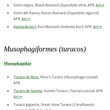
Sisón negro, Black Bustard (
Eupodotis afra
). AFR.
Art⇒
Sisón del Karoo, Karoo Bustard (
Eupodotis vigorsii
).
AFR.
Art⇒
Avutarda kori
, Kori Bustard (
Ardeotis kori
). AFR.
Art⇒
Musophagiformes (turacos)
Musophagidae
Turaco de Ross
, Ross’s Turaco (
Musophaga rossae
).
AFR
Turaco de Guinea
, Guinea Turaco (
Tauraco persa
). AFR.
Art⇒
Turaco gigante, Great-blue Turaco (
Corythaeola