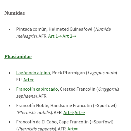
Numidae
Pintada común, Helmeted Guineafowl (
Numida
meleagris
). AFR.
Art 1⇒
Art 2⇒
Phasianidae
Lagópodo alpino
, Rock Ptarmigan (
Lagopus muta
).
EU.
Art⇒
Francolín capirotado
, Crested Francolin (
Ortygornis
sephaena
). AFR.
Francolín Noble, Handsome Francolin (=Spurfowl)
(Pternistis nobilis
). AFR.
Art⇒
Art⇒
Francolín de El Cabo, Cape Francolín (=Spurfowl)
(
Pternistis capensis
). AFR.
Art⇒