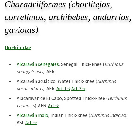
Charadriiformes (chorlitejos,
correlimos, archibebes, andarríos,
gaviotas)
Burhinidae
Alcaraván senegalés
, Senegal Thick-knee (
Burhinus
senegalensis
). AFR
Alcaraván acuático, Water Thick-knee (
Burhinus
vermiculatus
). AFR.
Art 1⇒
Art 2⇒
Alacaraván de El Cabo, Spotted Thick-knee (
Burhinus
capensis
). AFR.
Art⇒
Alcaraván indio
, Indian Thick-knee (
Burhinus indicus
).
ASI.
Art ⇒