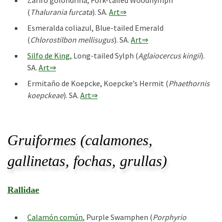
Zafiro golondrina, Fork-tailed Woodnymph
(
Thalurania furcata
). SA.
Art⇒
Esmeralda coliazul, Blue-tailed Emerald
(
Chlorostilbon mellisugus
). SA.
Art⇒
Silfo de King
, Long-tailed Sylph (
Aglaiocercus kingii
).
SA.
Art⇒
Ermitaño de Koepcke, Koepcke’s Hermit (
Phaethornis
koepckeae
). SA.
Art⇒
Gruiformes (calamones,
gallinetas, fochas, grullas)
Rallidae
Calamón común
, Purple Swamphen (
Porphyrio