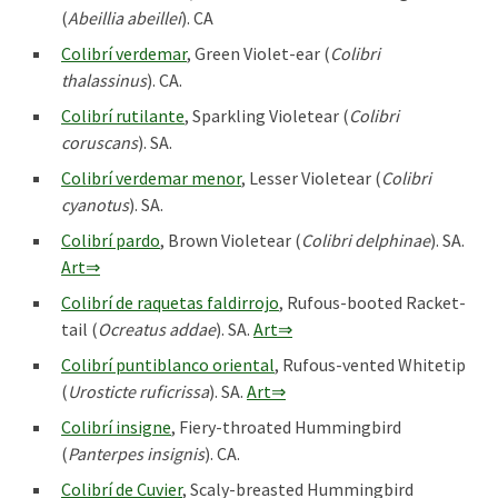
(
Abeillia abeillei
). CA
Colibrí verdemar
, Green Violet-ear (
Colibri
thalassinus
). CA.
Colibrí rutilante
, Sparkling Violetear (
Colibri
coruscans
). SA.
Colibrí verdemar menor
, Lesser Violetear (
Colibri
cyanotus
). SA.
Colibrí pardo
, Brown Violetear (
Colibri delphinae
). SA.
Art⇒
Colibrí de raquetas faldirrojo
, Rufous-booted Racket-
tail (
Ocreatus addae
). SA.
Art⇒
Colibrí puntiblanco oriental
, Rufous-vented Whitetip
(
Urosticte ruficrissa
). SA.
Art⇒
Colibrí insigne
, Fiery-throated Hummingbird
(
Panterpes insignis
). CA.
Colibrí de Cuvier
, Scaly-breasted Hummingbird