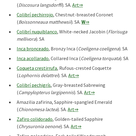
(
Discosura langsdorffi
). SA.
Art⇒
Colibrí pechirrojo
, Chestnut-breasted Coronet
(
Boissonneaua matthewsii
). SA.
W
⇒
Colibrí nuquiblanco
, White-necked Jacobin (
Florisuga
mellivora
). SA
Inca bronceado
, Bronzy Inca (
Coeligena coeligena
). SA
Inca acollarado
, Collared Inca (
Coeligena torquata
). SA
Coqueta crestirrufa
, Rufous-crested Coquette
(
Lophornis delattrei
). SA.
Art⇒
Colibrí pechigrís
, Gray-breasted Sabrewing
(
Campylopterus largipennis
). SA.
Art⇒
Amazilia zafirina, Sapphire-spangled Emerald
(
Chionomesa lactea
). SA.
Art⇒
Zafiro colidorado
, Golden-tailed Sapphire
(
Chrysuronia oenone
). SA.
Art⇒