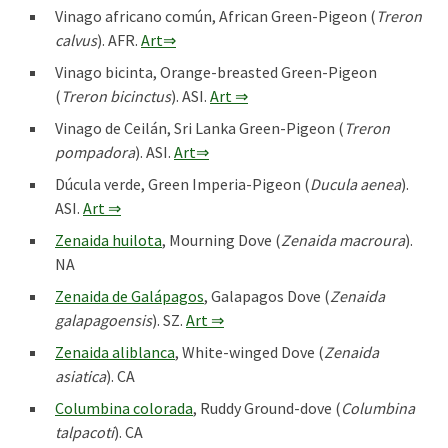
Vinago africano común, African Green-Pigeon (
Treron
calvus
). AFR.
Art⇒
Vinago bicinta, Orange-breasted Green-Pigeon
(
Treron bicinctus
). ASI.
Art ⇒
Vinago de Ceilán, Sri Lanka Green-Pigeon (
Treron
pompadora
). ASI.
Art⇒
Dúcula verde, Green Imperia-Pigeon (
Ducula aenea
).
ASI.
Art ⇒
Zenaida huilota
, Mourning Dove (
Zenaida macroura
).
NA
Zenaida de Galápagos
, Galapagos Dove (
Zenaida
galapagoensis
). SZ.
Art ⇒
Zenaida aliblanca
, White-winged Dove (
Zenaida
asiatica
). CA
Columbina colorada
, Ruddy Ground-dove (
Columbina
talpacoti
). CA