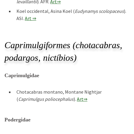
levaillantii
). AFR.
Art⇒
Koel occidental, Asina Koel (
Eudynamys scolopaceus
).
ASI.
Art ⇒
Caprimulgiformes (chotacabras,
podargos, nictíbios)
Caprimulgidae
Chotacabras montano, Montane Nightjar
(
Caprimulgus poliocephalus
).
Art⇒
Podergidae