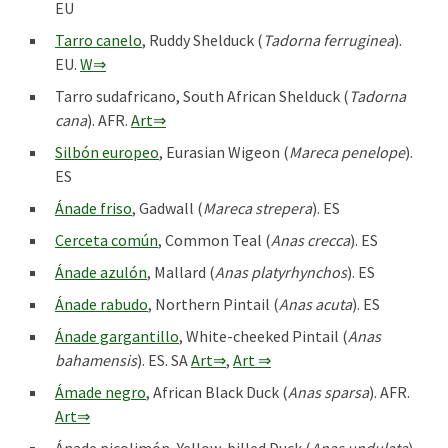
EU
Tarro canelo
, Ruddy Shelduck (
Tadorna ferruginea
).
EU.
W⇒
Tarro sudafricano, South African Shelduck (
Tadorna
cana
). AFR.
Art⇒
Silbón europeo
, Eurasian Wigeon (
Mareca penelope
).
ES
Ánade friso
, Gadwall (
Mareca strepera
). ES
Cerceta común
, Common Teal (
Anas crecca
). ES
Ánade azulón
, Mallard (
Anas platyrhynchos
). ES
Ánade rabudo
, Northern Pintail (
Anas acuta
). ES
Ánade gargantillo
, White-cheeked Pintail (
Anas
bahamensis
). ES. SA
Art⇒
,
Art ⇒
Ámade negro
, African Black Duck (
Anas sparsa
). AFR.
Art⇒