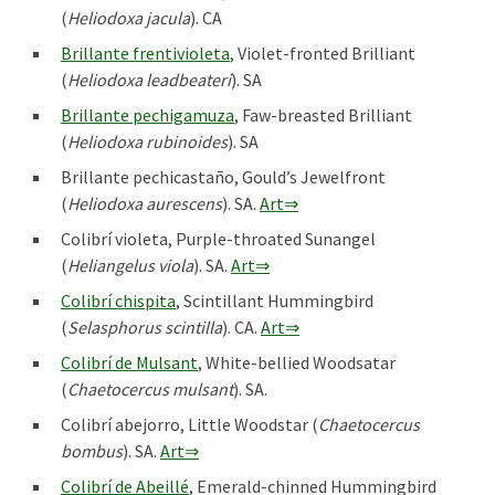
(
Heliodoxa jacula
). CA
Brillante frentivioleta
, Violet-fronted Brilliant
(
Heliodoxa leadbeateri
). SA
Brillante pechigamuza
, Faw-breasted Brilliant
(
Heliodoxa rubinoides
). SA
Brillante pechicastaño, Gould’s Jewelfront
(
Heliodoxa aurescens
). SA.
Art⇒
Colibrí violeta, Purple-throated Sunangel
(
Heliangelus viola
). SA.
Art⇒
Colibrí chispita
, Scintillant Hummingbird
(
Selasphorus scintilla
). CA.
Art⇒
Colibrí de Mulsant
, White-bellied Woodsatar
(
Chaetocercus mulsant
). SA.
Colibrí abejorro, Little Woodstar (
Chaetocercus
bombus
). SA.
Art⇒
Colibrí de Abeillé
, Emerald-chinned Hummingbird