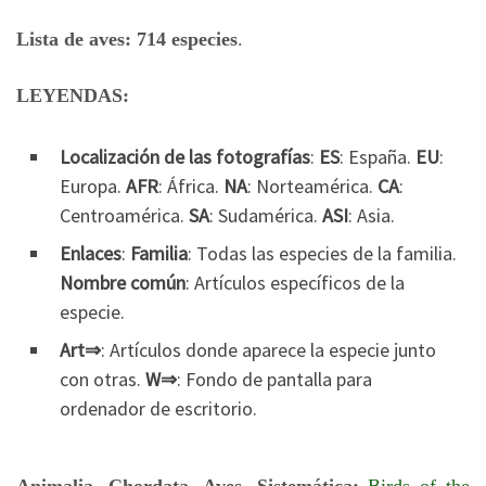
Lista de aves: 714 especies
.
LEYENDAS:
Localización de las fotografías
:
ES
: España.
EU
:
Europa.
AFR
: África.
NA
: Norteamérica.
CA
:
Centroamérica.
SA
: Sudamérica.
ASI
: Asia.
Enlaces
:
Familia
: Todas las especies de la familia.
Nombre común
: Artículos específicos de la
especie.
Art⇒
: Artículos donde aparece la especie junto
con otras.
W⇒
: Fondo de pantalla para
ordenador de escritorio.
Animalia, Chordata, Aves
.
Sistemática:
Birds of the