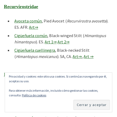
Recurvirostridae
Avoceta común
, Pied Avocet (
Recurvirostra avosetta
).
ES. AFR.
Art⇒
Cigüeñuela común
, Black-winged Stilt (
Himantopus
himantopus
). ES.
Art 1⇒
Art 2⇒
Cigüeñuela cuellinegra
, Black-necked Stilt
(
Himantopus mexicanus
). SA, CA.
Art⇒
,
Art ⇒
Haematopodidae
Privacidad y cookies: este sitio usa cookies. Si continúas navegando por él,
aceptas su uso.
Ostrero euroasiático
, Eurasian Oystercatcher
Para obtener más información, incluido cómo gestionar las cookies,
(
Haematopus ostralegus
). EU
consulta:
Política de cookies
Ostrero negro africano, African Oystercatcher
(
Haematopus moquini
). AFR.
Art⇒
Art⇒