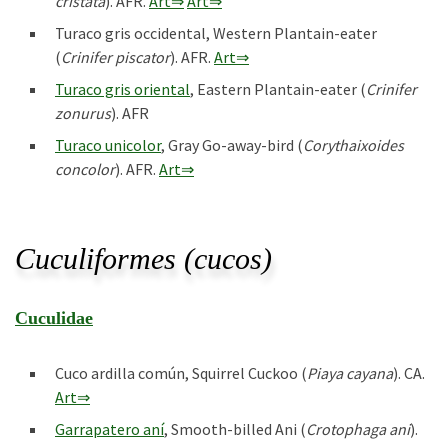
cristata
). AFR.
Art⇒
Art⇒
Turaco gris occidental, Western Plantain-eater
(
Crinifer piscator
). AFR.
Art⇒
Turaco gris oriental
, Eastern Plantain-eater (
Crinifer
zonurus
). AFR
Turaco unicolor
, Gray Go-away-bird (
Corythaixoides
concolor
). AFR.
Art⇒
Cuculiformes (cucos)
Cuculidae
Cuco ardilla común, Squirrel Cuckoo (
Piaya cayana
). CA.
Art⇒
Garrapatero aní
, Smooth-billed Ani (
Crotophaga ani
).