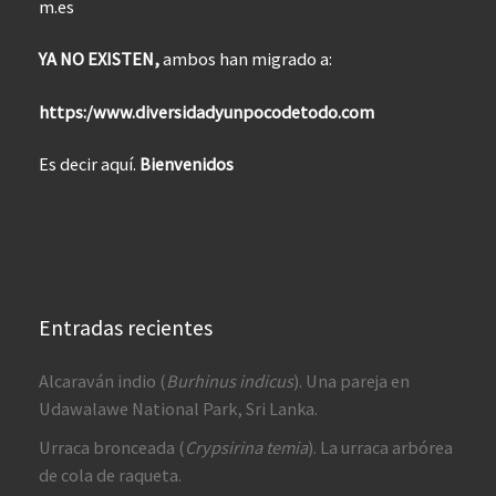
m.es
YA NO EXISTEN,
ambos han migrado a:
https:/www.diversidadyunpocodetodo.com
Es decir aquí.
Bienvenidos
Entradas recientes
Alcaraván indio (
Burhinus indicus
). Una pareja en
Udawalawe National Park, Sri Lanka.
Urraca bronceada (
Crypsirina temia
). La urraca arbórea
de cola de raqueta.