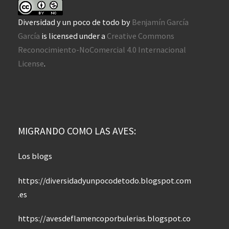
Diversidad y un poco de todo
by
Benjamín García
García
is licensed under a
Creative Commons
Reconocimiento-NoComercial 4.0 Internacional
License
.
MIGRANDO COMO LAS AVES:
Los blogs
https://diversidadyunpocodetodo.blogspot.com
.es
https://avesdeflamencoporbulerias.blogspot.co