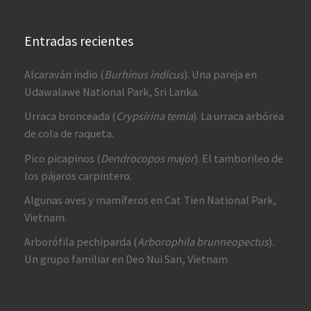
Entradas recientes
Alcaraván indio (
Burhinus indicus
). Una pareja en
Udawalawe National Park, Sri Lanka.
Urraca bronceada (
Crypsirina temia
). La urraca arbórea
de cola de raqueta.
Pico picapinos (
Dendrocopos major
). El tamborileo de
los pájaros carpintero.
Algunas aves y mamíferos en Cat Tien National Park,
Vietnam.
Arborófila pechiparda (
Arborophila brunneopectus
).
Un grupo familiar en Deo Nui San, Vietnam