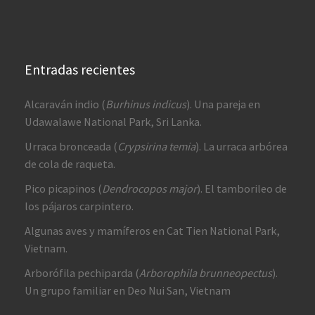
Entradas recientes
Alcaraván indio (
Burhinus indicus
). Una pareja en
Udawalawe National Park, Sri Lanka.
Urraca bronceada (
Crypsirina temia
). La urraca arbórea
de cola de raqueta.
Pico picapinos (
Dendrocopos major
). El tamborileo de
los pájaros carpintero.
Algunas aves y mamíferos en Cat Tien National Park,
Vietnam.
Arborófila pechiparda (
Arborophila brunneopectus
).
Un grupo familiar en Deo Nui San, Vietnam