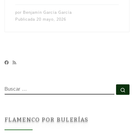
por
Benjamín García García
Publicada
20 mayo, 2026
BUSCAR
Bu
FLAMENCO POR BULERÍAS