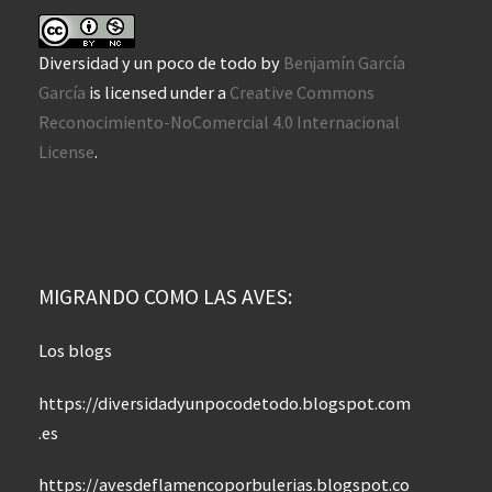
Diversidad y un poco de todo
by
Benjamín García
García
is licensed under a
Creative Commons
Reconocimiento-NoComercial 4.0 Internacional
License
.
MIGRANDO COMO LAS AVES:
Los blogs
https://diversidadyunpocodetodo.blogspot.com
.es
https://avesdeflamencoporbulerias.blogspot.co