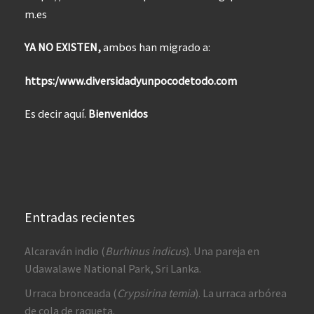
m.es
YA NO EXISTEN,
ambos han migrado a:
https:/www.diversidadyunpocodetodo.com
Es decir aquí.
Bienvenidos
Entradas recientes
Alcaraván indio (
Burhinus indicus
). Una pareja en
Udawalawe National Park, Sri Lanka.
Urraca bronceada (
Crypsirina temia
). La urraca arbórea
de cola de raqueta.