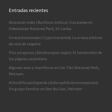
Entradas recientes
Alcaraván indio (
Burhinus indicus
). Una pareja en
Udawalawe National Park, Sri Lanka.
Urraca bronceada (
Crypsirina temia
). La urraca arbórea
de cola de raqueta.
Pico picapinos (
Dendrocopos major
). El tamborileo de
los pájaros carpintero.
Algunas aves y mamíferos en Cat Tien National Park,
Vietnam.
Arborófila pechiparda (
Arborophila brunneopectus
).
Un grupo familiar en Deo Nui San, Vietnam