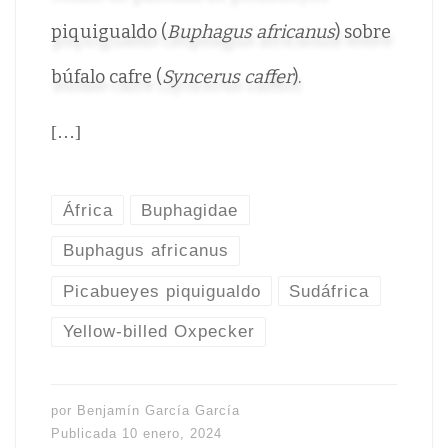
piquigualdo (
Buphagus africanus
) sobre
búfalo cafre (
Syncerus caffer
).
[…]
África
Buphagidae
Buphagus africanus
Picabueyes piquigualdo
Sudáfrica
Yellow-billed Oxpecker
por
Benjamín García García
Publicada
10 enero, 2024