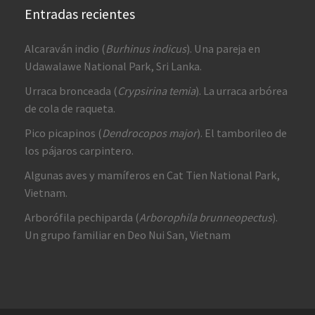
Entradas recientes
Alcaraván indio (
Burhinus indicus
). Una pareja en
Udawalawe National Park, Sri Lanka.
Urraca bronceada (
Crypsirina temia
). La urraca arbórea
de cola de raqueta.
Pico picapinos (
Dendrocopos major
). El tamborileo de
los pájaros carpintero.
Algunas aves y mamíferos en Cat Tien National Park,
Vietnam.
Arborófila pechiparda (
Arborophila brunneopectus
).
Un grupo familiar en Deo Nui San, Vietnam