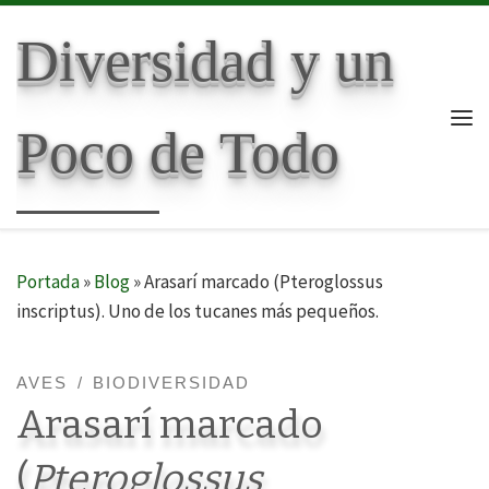
Skip to content
Diversidad y un
Poco de Todo
Me
Portada
»
Blog
»
Arasarí marcado (Pteroglossus
inscriptus). Uno de los tucanes más pequeños.
AVES
BIODIVERSIDAD
Arasarí marcado
(
Pteroglossus