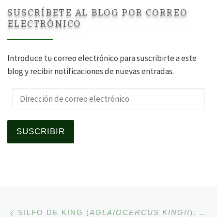
SUSCRÍBETE AL BLOG POR CORREO
ELECTRÓNICO
Introduce tu correo electrónico para suscribirte a este
blog y recibir notificaciones de nuevas entradas.
Dirección de correo electrónico
SUSCRIBIR
Navegación de la entrad
Entrada anterior
SILFO DE KING (
AGLAIOCERCUS KINGII
). ESE COLIBRÍ CUYO MACHO VERDE TIENE LA COLA BIFURCADA MUY LARGA.