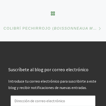
VOLVER A LA LISTA 
En
COLIBRÍ PECHIRROJO (
BOISSONNEAUA MATTHEWSII
Suscríbete al blog por correo electrónico
Introduce tu correo electrónico para suscribirte a este
blog y recibir notificaciones de nuevas entradas.
Dirección de correo electrónico