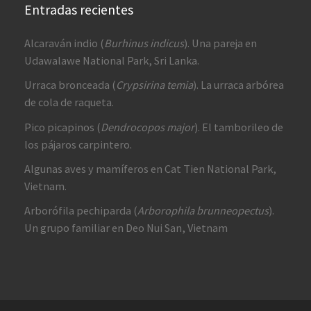
Entradas recientes
Alcaraván indio (
Burhinus indicus
). Una pareja en
Udawalawe National Park, Sri Lanka.
Urraca bronceada (
Crypsirina temia
). La urraca arbórea
de cola de raqueta.
Pico picapinos (
Dendrocopos major
). El tamborileo de
los pájaros carpintero.
Algunas aves y mamíferos en Cat Tien National Park,
Vietnam.
Arborófila pechiparda (
Arborophila brunneopectus
).
Un grupo familiar en Deo Nui San, Vietnam