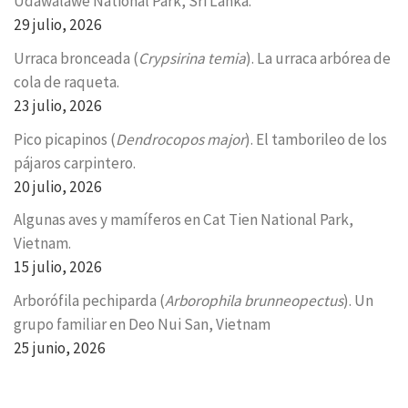
Udawalawe National Park, Sri Lanka.
29 julio, 2026
Urraca bronceada (
Crypsirina temia
). La urraca arbórea de
cola de raqueta.
23 julio, 2026
Pico picapinos (
Dendrocopos major
). El tamborileo de los
pájaros carpintero.
20 julio, 2026
Algunas aves y mamíferos en Cat Tien National Park,
Vietnam.
15 julio, 2026
Arborófila pechiparda (
Arborophila brunneopectus
). Un
grupo familiar en Deo Nui San, Vietnam
25 junio, 2026