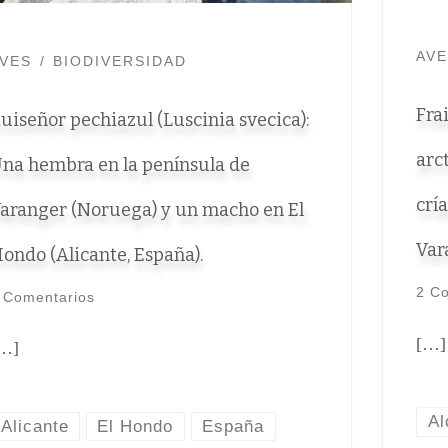
AV
VES
BIODIVERSIDAD
Frai
uiseñor pechiazul (Luscinia svecica):
arc
na hembra en la península de
crí
aranger (Noruega) y un macho en El
Var
ondo (Alicante, España).
2 C
 Comentarios
[…]
…]
Al
Alicante
El Hondo
España