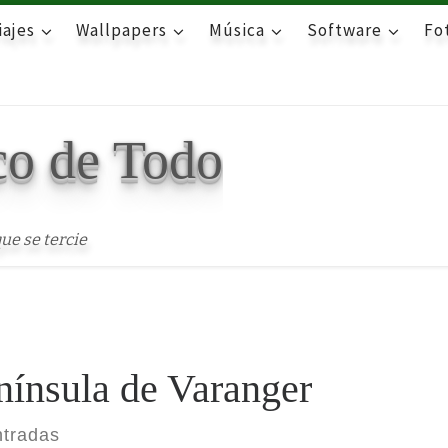
iajes
Wallpapers
Música
Software
Fot
co de Todo
ue se tercie
nínsula de Varanger
ntradas