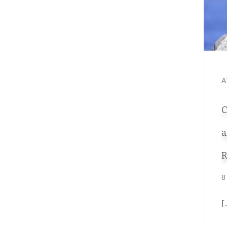
A
C
a
R
8
[