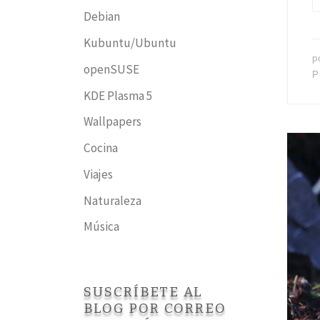
Debian
Kubuntu/Ubuntu
p
openSUSE
P
KDE Plasma 5
Wallpapers
Cocina
Viajes
Naturaleza
Música
SUSCRÍBETE AL
BLOG POR CORREO