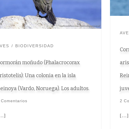
AV
VES
BIODIVERSIDAD
Cor
ormorán moñudo (Phalacrocorax
aris
ristotelis): Una colonia en la isla
Rei
einoya (Vardo, Noruega). Los adultos.
juv
 Comentarios
2 C
…]
[…]