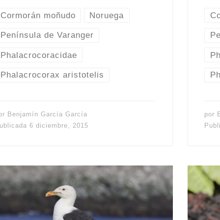
Cormorán moñudo
Noruega
C
Península de Varanger
Pe
Phalacrocoracidae
Ph
Phalacrocorax aristotelis
Ph
or
Benjamín García García
por
ublicada
6 diciembre, 2015
Publ