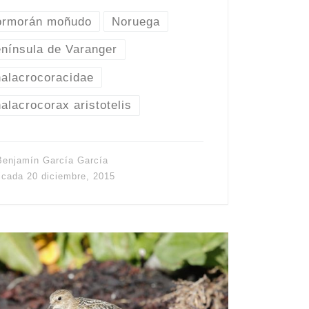
ormorán moñudo
Noruega
nínsula de Varanger
alacrocoracidae
alacrocorax aristotelis
Benjamín García García
icada
20 diciembre, 2015