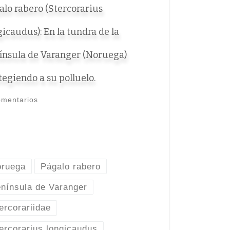
alo rabero (Stercorarius
gicaudus): En la tundra de la
ínsula de Varanger (Noruega)
tegiendo a su polluelo.
omentarios
oruega
Págalo rabero
nínsula de Varanger
ercorariidae
ercorarius longicaudus