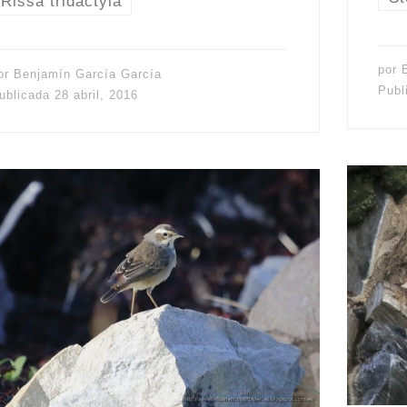
Rissa tridactyla
por
or
Benjamín García García
Publ
ublicada
28 abril, 2016