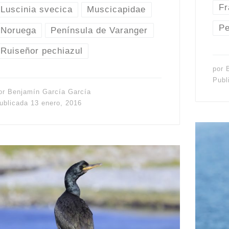
Fr
Luscinia svecica
Muscicapidae
Pe
Noruega
Península de Varanger
Ruiseñor pechiazul
por
Publ
or
Benjamín García García
ublicada
13 enero, 2016