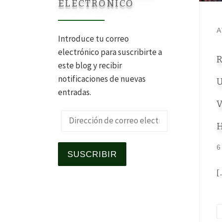
ELECTRÓNICO
A
Introduce tu correo
electrónico para suscribirte a
R
este blog y recibir
notificaciones de nuevas
U
entradas.
V
Dirección de correo electrónico
H
6
SUSCRIBIR
[