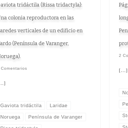
aviota tridáctila (Rissa tridactyla):
Pág
na colonia reproductora en las
lon
aredes verticales de un edificio en
Pen
ardo (Península de Varanger,
pro
oruega).
2 C
 Comentarios
[…]
…]
N
Pe
Gaviota tridáctila
Laridae
St
Noruega
Península de Varanger
St