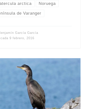
atercula arctica
Noruega
nínsula de Varanger
Benjamín García García
icada
9 febrero, 2016