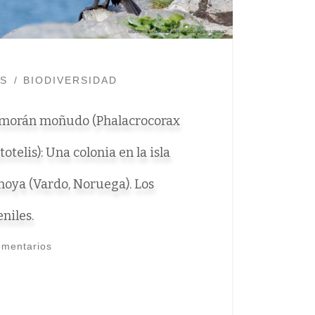
ES
BIODIVERSIDAD
morán moñudo (Phalacrocorax
totelis): Una colonia en la isla
noya (Vardo, Noruega). Los
eniles.
omentarios