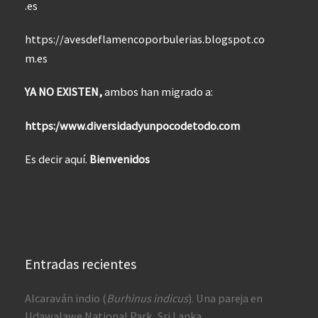
.es
https://avesdeflamencoporbulerias.blogspot.co
m.es
YA NO EXISTEN,
ambos han migrado a:
https:/www.diversidadyunpocodetodo.com
Es decir aquí.
Bienvenidos
Entradas recientes
Alcaraván indio (
Burhinus indicus
). Una pareja en
Udawalawe National Park, Sri Lanka.