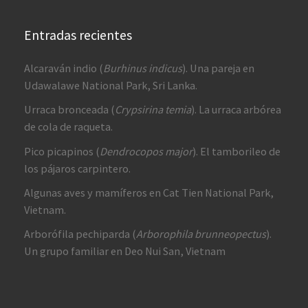
Entradas recientes
Alcaraván indio (
Burhinus indicus
). Una pareja en
Udawalawe National Park, Sri Lanka.
Urraca bronceada (
Crypsirina temia
). La urraca arbórea
de cola de raqueta.
Pico picapinos (
Dendrocopos major
). El tamborileo de
los pájaros carpintero.
Algunas aves y mamíferos en Cat Tien National Park,
Vietnam.
Arborófila pechiparda (
Arborophila brunneopectus
).
Un grupo familiar en Deo Nui San, Vietnam