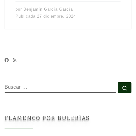
por
Benjamín García García
Publicada
27 diciembre, 2024
BUSCAR
Bu
FLAMENCO POR BULERÍAS