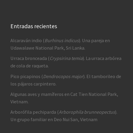
Entradas recientes
Alcaraván indio (
Burhinus indicus
). Una pareja en
Udawalawe National Park, Sri Lanka.
Urraca bronceada (
Crypsirina temia
). La urraca arbórea
de cola de raqueta.
Pico picapinos (
Dendrocopos major
). El tamborileo de
los pájaros carpintero.
Algunas aves y mamíferos en Cat Tien National Park,
Vietnam.
Arborófila pechiparda (
Arborophila brunneopectus
).
Un grupo familiar en Deo Nui San, Vietnam