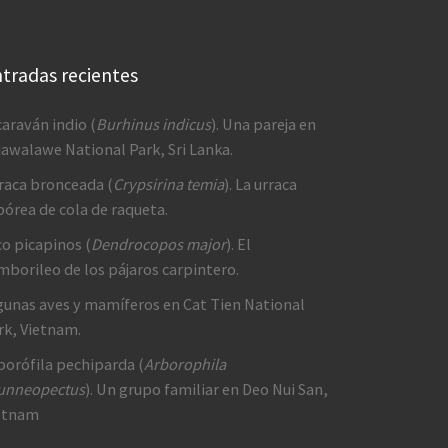
tradas recientes
caraván indio (
Burhinus indicus
). Una pareja en
awalawe National Park, Sri Lanka.
raca bronceada (
Crypsirina temia
). La urraca
bórea de cola de raqueta.
co picapinos (
Dendrocopos major
). El
mborileo de los pájaros carpintero.
gunas aves y mamíferos en Cat Tien National
rk, Vietnam.
borófila pechiparda (
Arborophila
unneopectus
). Un grupo familiar en Deo Nui San,
etnam