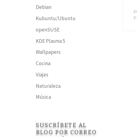
Debian
p
Kubuntu/Ubuntu
P
openSUSE
KDE Plasma 5
Wallpapers
Cocina
Viajes
Naturaleza
Música
SUSCRÍBETE AL
BLOG POR CORREO