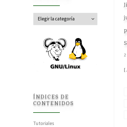
J
Categorías
j
p
S
2
[
ÍNDICES DE
CONTENIDOS
Tutoriales