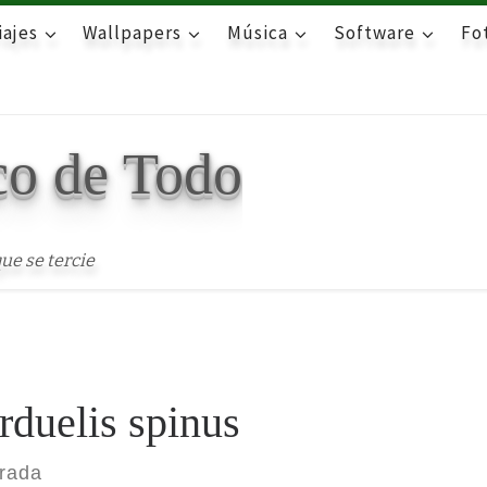
iajes
Wallpapers
Música
Software
Fot
co de Todo
ue se tercie
rduelis spinus
trada