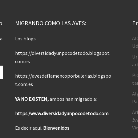
o
MIGRANDO COMO LAS AVES:
En
Al
 a
Los blogs
Ud
https://diversidadyunpocodetodo.blogspot.
Ur
com.es
ar
Pi
https://avesdeflamencoporbulerias.blogspo
ta
t.com.es
Al
YA NO EXISTEN,
ambos han migrado a:
Pa
Ar
https:/www.diversidadyunpocodetodo.com
br
Vi
Es decir aquí.
Bienvenidos