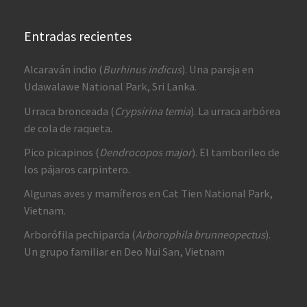
Entradas recientes
Alcaraván indio (
Burhinus indicus
). Una pareja en
Udawalawe National Park, Sri Lanka.
Urraca bronceada (
Crypsirina temia
). La urraca arbórea
de cola de raqueta.
Pico picapinos (
Dendrocopos major
). El tamborileo de
los pájaros carpintero.
Algunas aves y mamíferos en Cat Tien National Park,
Vietnam.
Arborófila pechiparda (
Arborophila brunneopectus
).
Un grupo familiar en Deo Nui San, Vietnam