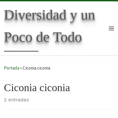
Skip to content
Diversidad y un
Poco de Todo
Me
Portada
»
Ciconia ciconia
Ciconia ciconia
2 entradas