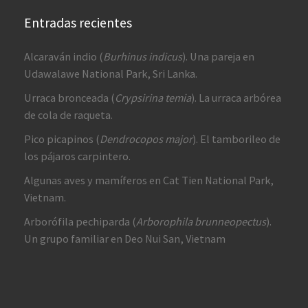
Entradas recientes
Alcaraván indio (
Burhinus indicus
). Una pareja en
Udawalawe National Park, Sri Lanka.
Urraca bronceada (
Crypsirina temia
). La urraca arbórea
de cola de raqueta.
Pico picapinos (
Dendrocopos major
). El tamborileo de
los pájaros carpintero.
Algunas aves y mamíferos en Cat Tien National Park,
Vietnam.
Arborófila pechiparda (
Arborophila brunneopectus
).
Un grupo familiar en Deo Nui San, Vietnam