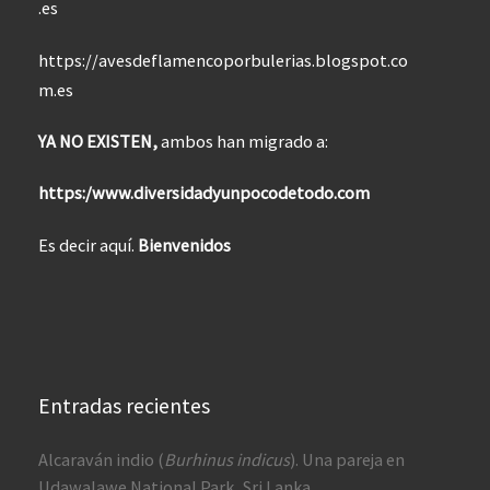
.es
https://avesdeflamencoporbulerias.blogspot.co
m.es
YA NO EXISTEN,
ambos han migrado a:
https:/www.diversidadyunpocodetodo.com
Es decir aquí.
Bienvenidos
Entradas recientes
Alcaraván indio (
Burhinus indicus
). Una pareja en
Udawalawe National Park, Sri Lanka.