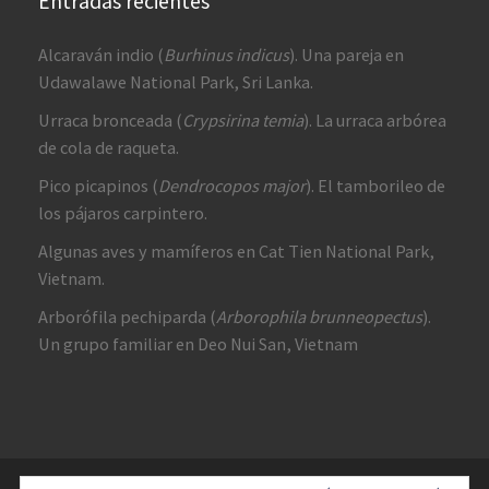
Entradas recientes
Alcaraván indio (
Burhinus indicus
). Una pareja en
Udawalawe National Park, Sri Lanka.
Urraca bronceada (
Crypsirina temia
). La urraca arbórea
de cola de raqueta.
Pico picapinos (
Dendrocopos major
). El tamborileo de
los pájaros carpintero.
Algunas aves y mamíferos en Cat Tien National Park,
Vietnam.
Arborófila pechiparda (
Arborophila brunneopectus
).
Un grupo familiar en Deo Nui San, Vietnam