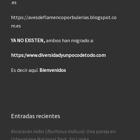
.es
https://avesdeflamencoporbulerias.blogspot.co
m.es
YA NO EXISTEN,
ambos han migrado a:
https:/www.diversidadyunpocodetodo.com
Es decir aquí.
Bienvenidos
Entradas recientes
Alcaraván indio (
Burhinus indicus
). Una pareja en
Udawalawe National Park, Sri Lanka.