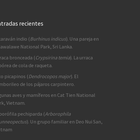
tradas recientes
caraván indio (
Burhinus indicus
). Una pareja en
awalawe National Park, Sri Lanka.
raca bronceada (
Crypsirina temia
). La urraca
bórea de cola de raqueta.
co picapinos (
Dendrocopos major
). El
mborileo de los pájaros carpintero.
gunas aves y mamíferos en Cat Tien National
rk, Vietnam.
borófila pechiparda (
Arborophila
unneopectus
). Un grupo familiar en Deo Nui San,
etnam