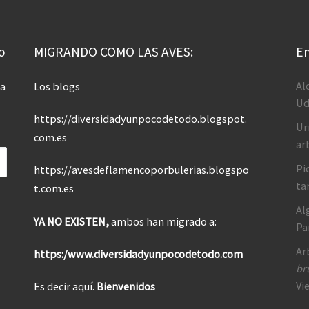
o
MIGRANDO COMO LAS AVES:
En
Al
 a
Los blogs
Ud
https://diversidadyunpocodetodo.blogspot.
Ur
com.es
ar
Pi
https://avesdeflamencoporbulerias.blogspo
ta
t.com.es
Al
YA NO EXISTEN,
ambos han migrado a:
Pa
Ar
https:/www.diversidadyunpocodetodo.com
br
Vi
Es decir aquí.
Bienvenidos