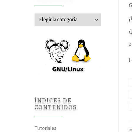
G
Categorías
¡
d
2
[
ÍNDICES DE
CONTENIDOS
Tutoriales
p