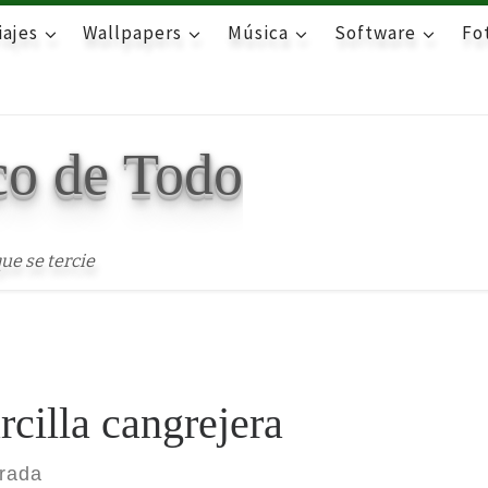
iajes
Wallpapers
Música
Software
Fot
co de Todo
ue se tercie
rcilla cangrejera
trada