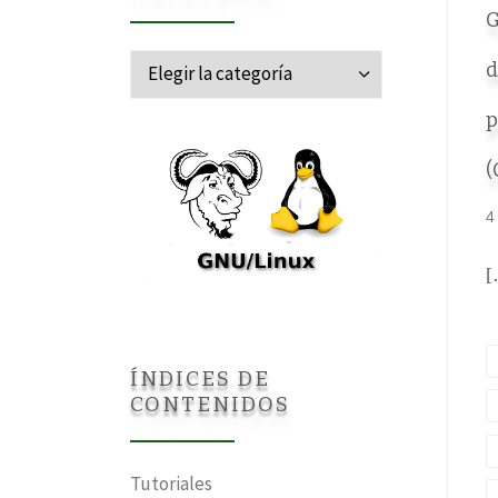
G
Categorías
d
p
(
4
[
ÍNDICES DE
CONTENIDOS
Tutoriales