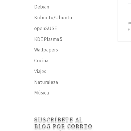
Debian
Kubuntu/Ubuntu
p
openSUSE
P
KDE Plasma 5
Wallpapers
Cocina
Viajes
Naturaleza
Música
SUSCRÍBETE AL
BLOG POR CORREO