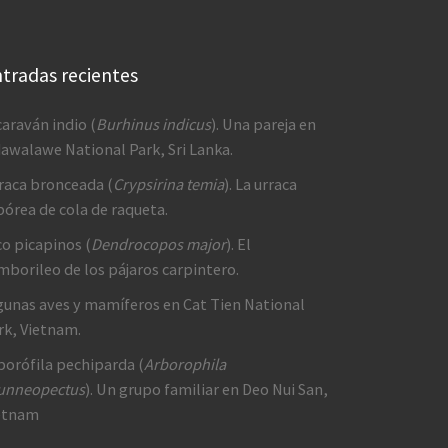
tradas recientes
caraván indio (
Burhinus indicus
). Una pareja en
awalawe National Park, Sri Lanka.
raca bronceada (
Crypsirina temia
). La urraca
bórea de cola de raqueta.
co picapinos (
Dendrocopos major
). El
mborileo de los pájaros carpintero.
gunas aves y mamíferos en Cat Tien National
rk, Vietnam.
borófila pechiparda (
Arborophila
unneopectus
). Un grupo familiar en Deo Nui San,
etnam