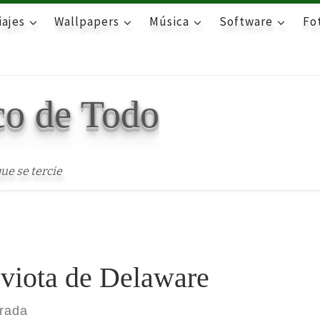
iajes
Wallpapers
Música
Software
Fot
co de Todo
ue se tercie
viota de Delaware
trada