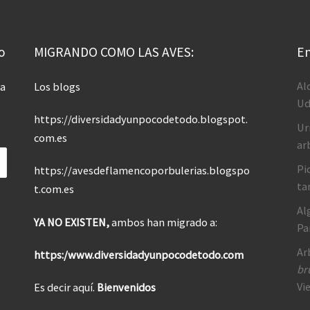
o
MIGRANDO COMO LAS AVES:
En
Al
 a
Los blogs
Ud
https://diversidadyunpocodetodo.blogspot.
Ur
com.es
ar
Pi
https://avesdeflamencoporbulerias.blogspo
ta
t.com.es
Al
YA NO EXISTEN,
ambos han migrado a:
Pa
Ar
https:/www.diversidadyunpocodetodo.com
br
Vi
Es decir aquí.
Bienvenidos