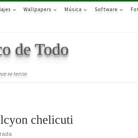
iajes
Wallpapers
Música
Software
Fot
co de Todo
ue se tercie
lcyon chelicuti
trada