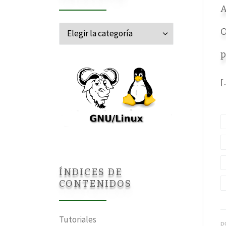
A
Categorías
O
p
[
ÍNDICES DE
CONTENIDOS
Tutoriales
p