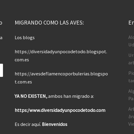
o
MIGRANDO COMO LAS AVES:
En
Al
 a
Los blogs
Ud
https://diversidadyunpocodetodo.blogspot.
Ur
com.es
ar
Pi
https://avesdeflamencoporbulerias.blogspo
ta
t.com.es
Al
YA NO EXISTEN,
ambos han migrado a:
Pa
Ar
https:/www.diversidadyunpocodetodo.com
br
Vi
Es decir aquí.
Bienvenidos