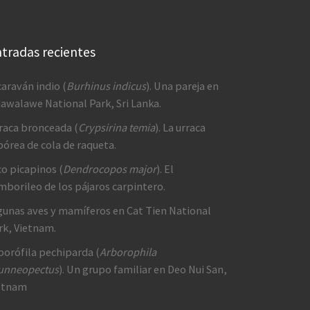
tradas recientes
caraván indio (
Burhinus indicus
). Una pareja en
awalawe National Park, Sri Lanka.
raca bronceada (
Crypsirina temia
). La urraca
bórea de cola de raqueta.
co picapinos (
Dendrocopos major
). El
mborileo de los pájaros carpintero.
gunas aves y mamíferos en Cat Tien National
rk, Vietnam.
borófila pechiparda (
Arborophila
unneopectus
). Un grupo familiar en Deo Nui San,
etnam