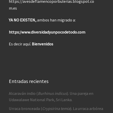
https://avesdeflamencoporbulerias.blogspot.co
m.es
YA NO EXISTEN,
ambos han migrado a:
https:/www.diversidadyunpocodetodo.com
Es decir aquí.
Bienvenidos
Entradas recientes
Alcaraván indio (
Burhinus indicus
). Una pareja en
Udawalawe National Park, Sri Lanka.
Urraca bronceada (
Crypsirina temia
). La urraca arbórea