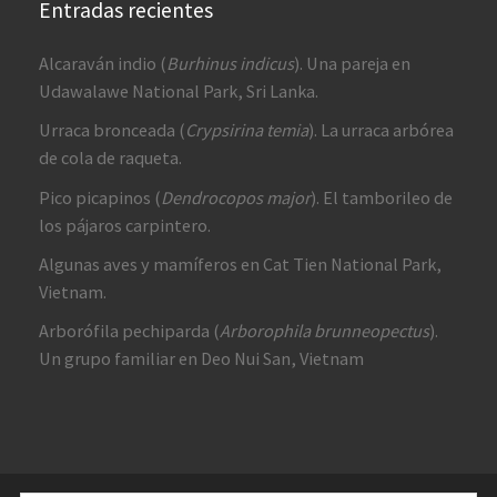
Entradas recientes
Alcaraván indio (
Burhinus indicus
). Una pareja en
Udawalawe National Park, Sri Lanka.
Urraca bronceada (
Crypsirina temia
). La urraca arbórea
de cola de raqueta.
Pico picapinos (
Dendrocopos major
). El tamborileo de
los pájaros carpintero.
Algunas aves y mamíferos en Cat Tien National Park,
Vietnam.
Arborófila pechiparda (
Arborophila brunneopectus
).
Un grupo familiar en Deo Nui San, Vietnam