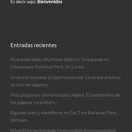
Es decir aquí.
Bienvenidos
Entradas recientes
Alcaraván indio (
Burhinus indicus
). Una pareja en
Udawalawe National Park, Sri Lanka.
Urraca bronceada (
Crypsirina temia
). La urraca arbórea
de cola de raqueta.
Pico picapinos (
Dendrocopos major
). El tamborileo de
los pájaros carpintero.
Algunas aves y mamíferos en Cat Tien National Park,
Vietnam.
Arborófila pechiparda (
Arborophila brunneopectus
).