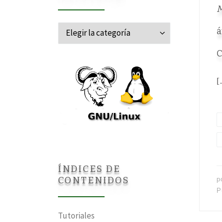
M
Categorías
á
C
[
ÍNDICES DE
CONTENIDOS
p
P
Tutoriales