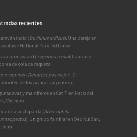
tradas recientes
caraván indio (
Burhinus indicus
). Una pareja en
awalawe National Park, Sri Lanka.
raca bronceada (
Crypsirina temia
). La urraca
bórea de cola de raqueta.
co picapinos (
Dendrocopos major
). El
mborileo de los pájaros carpintero.
gunas aves y mamíferos en Cat Tien National
rk, Vietnam.
borófila pechiparda (
Arborophila
unneopectus
). Un grupo familiar en Deo Nui San,
etnam