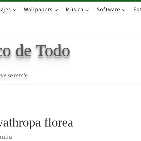
iajes
Wallpapers
Música
Software
Fot
co de Todo
ue se tercie
athropa florea
trada