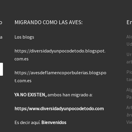
o
MIGRANDO COMO LAS AVES:
En
Al
 a
Los blogs
Ud
https://diversidadyunpocodetodo.blogspot.
Ur
com.es
ar
Pi
https://avesdeflamencoporbulerias.blogspo
ta
t.com.es
Al
YA NO EXISTEN,
ambos han migrado a:
Pa
Ar
https:/www.diversidadyunpocodetodo.com
br
Vi
Es decir aquí.
Bienvenidos