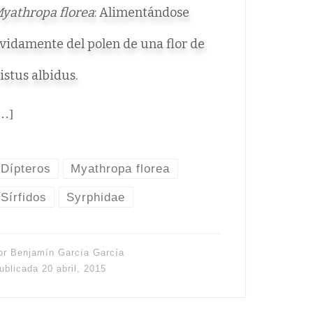
yathropa florea
: Alimentándose
vidamente del polen de una flor de
istus albidus.
…]
Dípteros
Myathropa florea
Sírfidos
Syrphidae
or
Benjamín García García
ublicada
20 abril, 2015