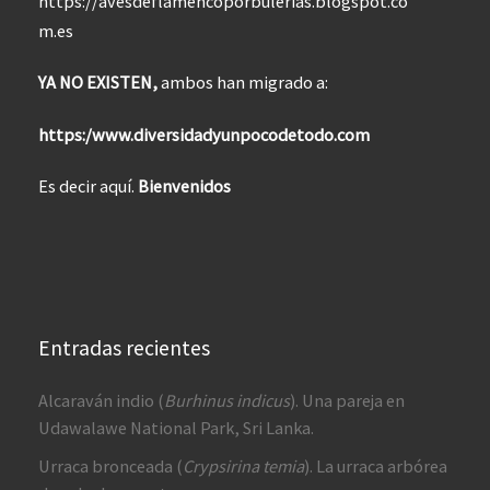
https://avesdeflamencoporbulerias.blogspot.co
m.es
YA NO EXISTEN,
ambos han migrado a:
https:/www.diversidadyunpocodetodo.com
Es decir aquí.
Bienvenidos
Entradas recientes
Alcaraván indio (
Burhinus indicus
). Una pareja en
Udawalawe National Park, Sri Lanka.
Urraca bronceada (
Crypsirina temia
). La urraca arbórea