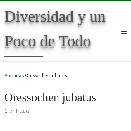
Skip to content
Diversidad y un
Poco de Todo
Me
Portada
»
Oressochen jubatus
Oressochen jubatus
1 entrada