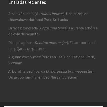
Entradas recientes
Alcaraván indio (
Burhinus indicus
). Una pareja en
Udawalawe National Park, Sri Lanka.
Urraca bronceada (
Crypsirina temia
). La urraca arbórea
de cola de raqueta.
Pico picapinos (
Dendrocopos major
). El tamborileo de
los pájaros carpintero.
Algunas aves y mamíferos en Cat Tien National Park,
Vietnam.
Arborófila pechiparda (
Arborophila brunneopectus
).
Un grupo familiar en Deo Nui San, Vietnam