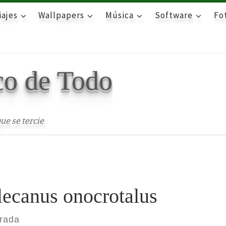
iajes
Wallpapers
Música
Software
Fot
co de Todo
ue se tercie
lecanus onocrotalus
trada