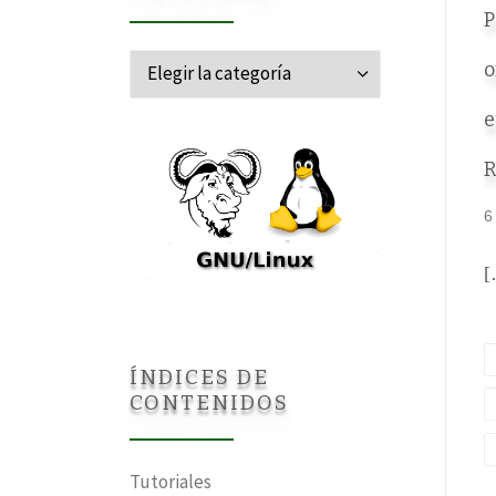
P
Categorías
o
e
R
6
[
ÍNDICES DE
CONTENIDOS
Tutoriales