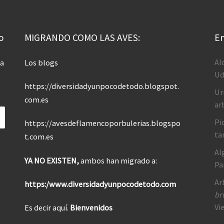
o
MIGRANDO COMO LAS AVES:
En
Al
 a
Los blogs
Ud
https://diversidadyunpocodetodo.blogspot.
Ur
com.es
ar
Pi
https://avesdeflamencoporbulerias.blogspo
ta
t.com.es
Al
YA NO EXISTEN,
ambos han migrado a:
Pa
Ar
https:/www.diversidadyunpocodetodo.com
br
Vi
Es decir aquí.
Bienvenidos