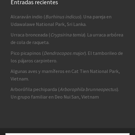
Entradas recientes
Alcaraván indio (
Burhinus indicus
). Una pareja en
Udawalawe National Park, Sri Lanka.
Urraca bronceada (
Crypsirina temia
). La urraca arbórea
de cola de raqueta.
Pico picapinos (
Dendrocopos major
). El tamborileo de
los pájaros carpintero.
Algunas aves y mamíferos en Cat Tien National Park,
Vietnam.
Arborófila pechiparda (
Arborophila brunneopectus
).
Un grupo familiar en Deo Nui San, Vietnam