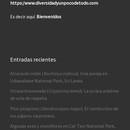
https:/www.diversidadyunpocodetodo.com
Es decir aquí.
Bienvenidos
Entradas recientes
Alcaraván indio (
Burhinus indicus
). Una pareja en
Udawalawe National Park, Sri Lanka.
Urraca bronceada (
Crypsirina temia
). La urraca arbórea
de cola de raqueta.
Pico picapinos (
Dendrocopos major
). El tamborileo de
los pájaros carpintero.
Algunas aves y mamíferos en Cat Tien National Park,