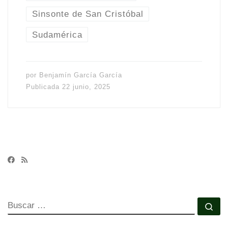
Sinsonte de San Cristóbal
Sudamérica
por
Benjamín García García
Publicada
22 junio, 2025
BUSCAR
Bu