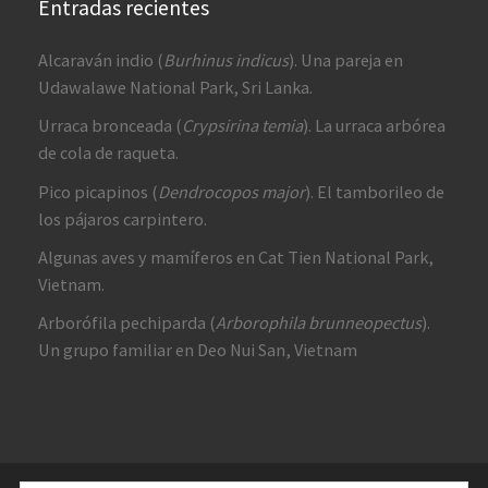
Entradas recientes
Alcaraván indio (
Burhinus indicus
). Una pareja en
Udawalawe National Park, Sri Lanka.
Urraca bronceada (
Crypsirina temia
). La urraca arbórea
de cola de raqueta.
Pico picapinos (
Dendrocopos major
). El tamborileo de
los pájaros carpintero.
Algunas aves y mamíferos en Cat Tien National Park,
Vietnam.
Arborófila pechiparda (
Arborophila brunneopectus
).
Un grupo familiar en Deo Nui San, Vietnam