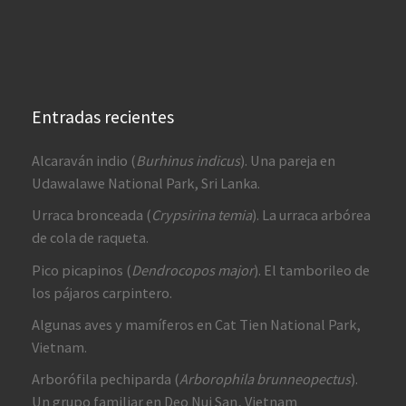
Entradas recientes
Alcaraván indio (
Burhinus indicus
). Una pareja en
Udawalawe National Park, Sri Lanka.
Urraca bronceada (
Crypsirina temia
). La urraca arbórea
de cola de raqueta.
Pico picapinos (
Dendrocopos major
). El tamborileo de
los pájaros carpintero.
Algunas aves y mamíferos en Cat Tien National Park,
Vietnam.
Arborófila pechiparda (
Arborophila brunneopectus
).
Un grupo familiar en Deo Nui San, Vietnam