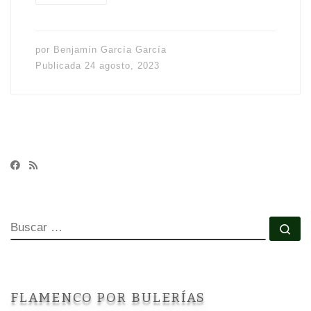
por
Benjamín García García
Publicada
24 agosto, 2023
BUSCAR
Bu
FLAMENCO POR BULERÍAS