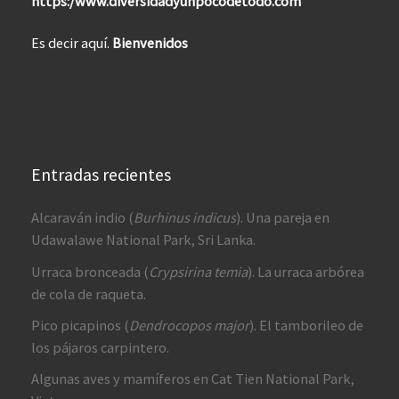
https:/www.diversidadyunpocodetodo.com
Es decir aquí.
Bienvenidos
Entradas recientes
Alcaraván indio (
Burhinus indicus
). Una pareja en
Udawalawe National Park, Sri Lanka.
Urraca bronceada (
Crypsirina temia
). La urraca arbórea
de cola de raqueta.
Pico picapinos (
Dendrocopos major
). El tamborileo de
los pájaros carpintero.
Algunas aves y mamíferos en Cat Tien National Park,