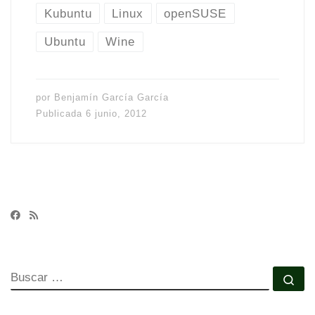
Kubuntu
Linux
openSUSE
Ubuntu
Wine
por
Benjamín García García
Publicada
6 junio, 2012
BUSCAR
Bu