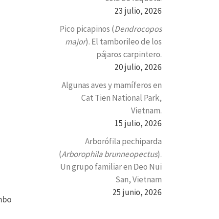
23 julio, 2026
Pico picapinos (
Dendrocopos
major
). El tamborileo de los
pájaros carpintero.
20 julio, 2026
Algunas aves y mamíferos en
Cat Tien National Park,
Vietnam.
15 julio, 2026
Arborófila pechiparda
(
Arborophila brunneopectus
).
Un grupo familiar en Deo Nui
San, Vietnam
25 junio, 2026
embo