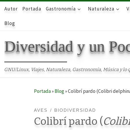
Autor
Skip to content
Portada
Gastronomía
Naturaleza
V
Blog
Diversidad y un Po
GNU/Linux, Viajes, Naturaleza, Gastronomía, Música y lo q
Portada
»
Blog
»
Colibrí pardo (Colibri delphi
AVES
BIODIVERSIDAD
Colibrí pardo (
Colib