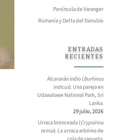
Península de Varanger
Rumanía y Delta del Danubio
ENTRADAS
RECIENTES
Alcaraván indio (
Burhinus
indicus
). Una pareja en
Udawalawe National Park, Sri
Lanka.
29 julio, 2026
Urraca bronceada (
Crypsirina
temia
). La urraca arbórea de
cola de raqueta.