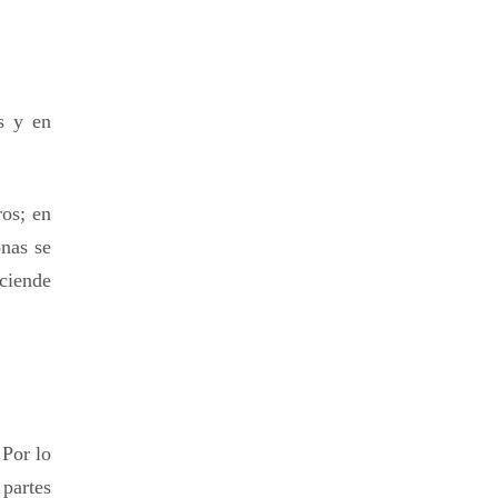
s y en
ros; en
onas se
sciende
 Por lo
 partes