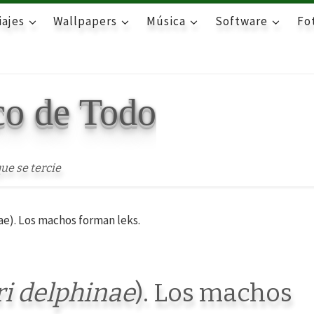
iajes
Wallpapers
Música
Software
Fot
co de Todo
ue se tercie
nae). Los machos forman leks.
ri delphinae
). Los machos