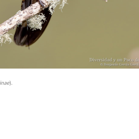
inae
).