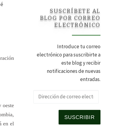
sé
SUSCRÍBETE AL
BLOG POR CORREO
ELECTRÓNICO
Introduce tu correo
electrónico para suscribirte a
oración
este blog y recibir
notificaciones de nuevas
entradas.
Dirección de 
y oeste
ombia,
SUSCRIBIR
á en el