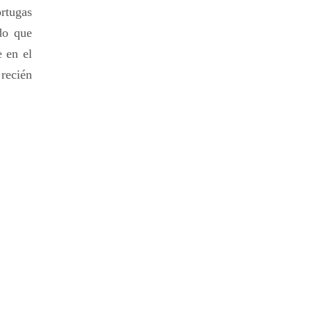
ortugas
do que
 en el
 recién