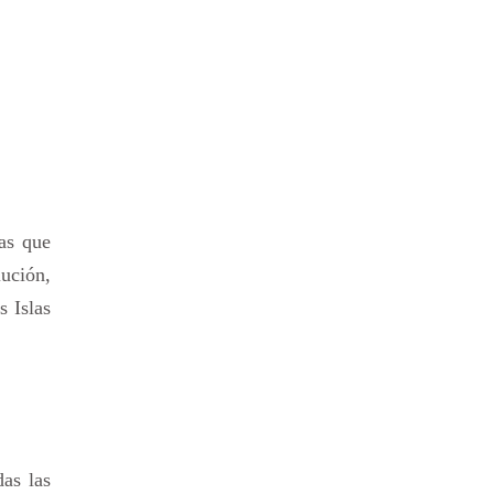
las que
lución,
s Islas
as las