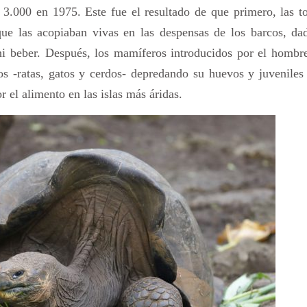
as 3.000 en 1975. Este fue el resultado de que primero, las t
que las acopiaban vivas en las despensas de los barcos, da
ni beber. Después, los mamíferos introducidos por el hombre
os -ratas, gatos y cerdos- depredando su huevos y juveniles
 el alimento en las islas más áridas.