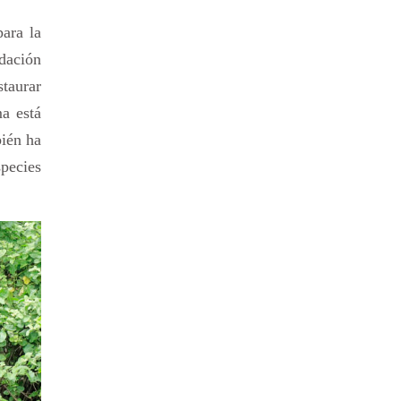
ara la
ndación
staurar
ma está
bién ha
species