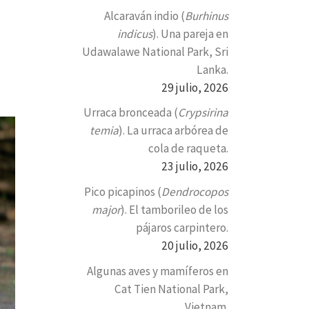
Alcaraván indio (
Burhinus
indicus
). Una pareja en
Udawalawe National Park, Sri
Lanka.
29 julio, 2026
Urraca bronceada (
Crypsirina
temia
). La urraca arbórea de
cola de raqueta.
23 julio, 2026
Pico picapinos (
Dendrocopos
major
). El tamborileo de los
pájaros carpintero.
20 julio, 2026
Algunas aves y mamíferos en
Cat Tien National Park,
Vietnam.