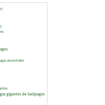
r
]
os
tes
pagos
tugas ancestrales
gantes
tugas gigantes de Galápagos