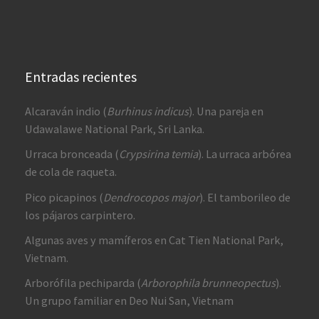
Entradas recientes
Alcaraván indio (
Burhinus indicus
). Una pareja en
Udawalawe National Park, Sri Lanka.
Urraca bronceada (
Crypsirina temia
). La urraca arbórea
de cola de raqueta.
Pico picapinos (
Dendrocopos major
). El tamborileo de
los pájaros carpintero.
Algunas aves y mamíferos en Cat Tien National Park,
Vietnam.
Arborófila pechiparda (
Arborophila brunneopectus
).
Un grupo familiar en Deo Nui San, Vietnam