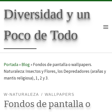
Skip to content
Diversidad y un
Poco de Todo
Me
Portada
»
Blog
»
Fondos de pantalla o wallpapers.
Naturaleza: Insectos y Flores, los Depredadores (arañas y
mantis religiosa), 1, 2 y 3.
W-NATURALEZA
WALLPAPERS
Fondos de pantalla o