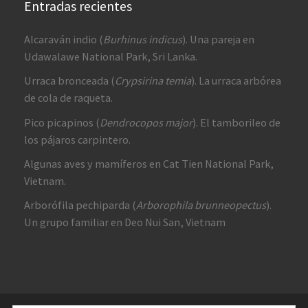
Entradas recientes
Alcaraván indio (
Burhinus indicus
). Una pareja en
Udawalawe National Park, Sri Lanka.
Urraca bronceada (
Crypsirina temia
). La urraca arbórea
de cola de raqueta.
Pico picapinos (
Dendrocopos major
). El tamborileo de
los pájaros carpintero.
Algunas aves y mamíferos en Cat Tien National Park,
Vietnam.
Arborófila pechiparda (
Arborophila brunneopectus
).
Un grupo familiar en Deo Nui San, Vietnam