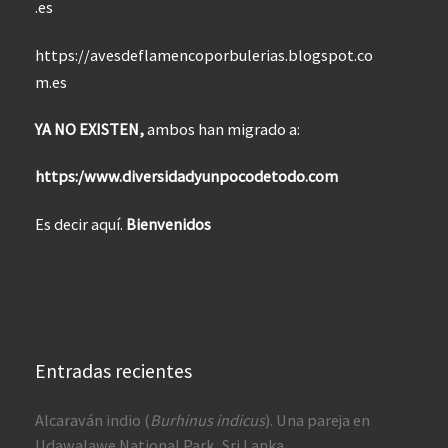
.es
https://avesdeflamencoporbulerias.blogspot.co
m.es
YA NO EXISTEN,
ambos han migrado a:
https:/www.diversidadyunpocodetodo.com
Es decir aquí.
Bienvenidos
Entradas recientes
Alcaraván indio (
Burhinus indicus
). Una pareja en
Udawalawe National Park, Sri Lanka.