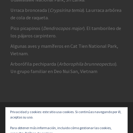
Urraca bronceada (
Crypsirina temia
). La urraca arbórea
de cola de raqueta.
Pico picapinos (
Dendrocopos major
). El tamborileo de
los pájaros carpintero.
Algunas aves y mamíferos en Cat Tien National Park,
Vietnam.
Arborófila pechiparda (
Arborophila brunneopectus
).
Un grupo familiar en Deo Nui San, Vietnam
Privacidad y cookies: este sitio usa cookies. Si continúas navegando por él,
© 2026
Diversidad y un Poco de Todo
–
Todos los derechos
aceptas su uso.
reservados
Designed with
Customizr Pro
–
Creado con
Para obtener más información, incluido cómo gestionar las cookies,