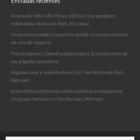
Entradas recientes
Alcaraván indio (
Burhinus indicus
). Una pareja en
Udawalawe National Park, Sri Lanka.
Urraca bronceada (
Crypsirina temia
). La urraca arbórea
de cola de raqueta.
Pico picapinos (
Dendrocopos major
). El tamborileo de
los pájaros carpintero.
Algunas aves y mamíferos en Cat Tien National Park,
Vietnam.
Arborófila pechiparda (
Arborophila brunneopectus
).
Un grupo familiar en Deo Nui San, Vietnam