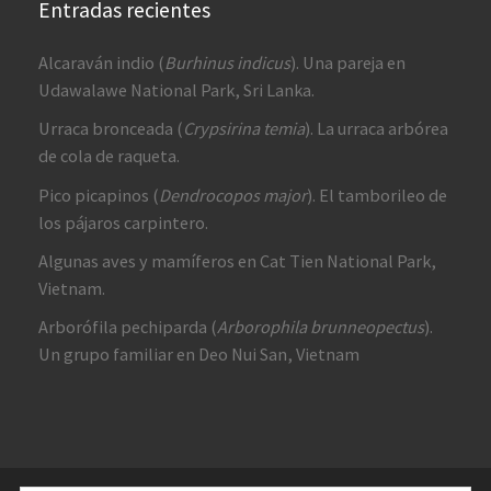
Entradas recientes
Alcaraván indio (
Burhinus indicus
). Una pareja en
Udawalawe National Park, Sri Lanka.
Urraca bronceada (
Crypsirina temia
). La urraca arbórea
de cola de raqueta.
Pico picapinos (
Dendrocopos major
). El tamborileo de
los pájaros carpintero.
Algunas aves y mamíferos en Cat Tien National Park,
Vietnam.
Arborófila pechiparda (
Arborophila brunneopectus
).
Un grupo familiar en Deo Nui San, Vietnam